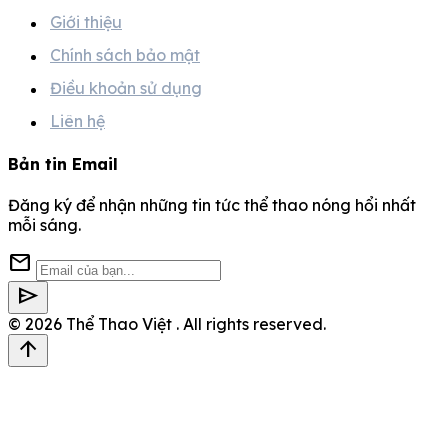
Giới thiệu
Chính sách bảo mật
Điều khoản sử dụng
Liên hệ
Bản tin Email
Đăng ký để nhận những tin tức thể thao nóng hổi nhất
mỗi sáng.
mail
send
© 2026
Thể Thao Việt
. All rights reserved.
arrow_upward