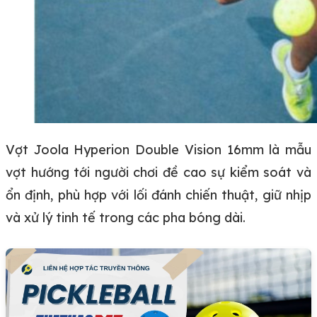
Vợt Joola Hyperion Double Vision 16mm là mẫu
vợt hướng tới người chơi đề cao sự kiểm soát và
ổn định, phù hợp với lối đánh chiến thuật, giữ nhịp
và xử lý tinh tế trong các pha bóng dài.