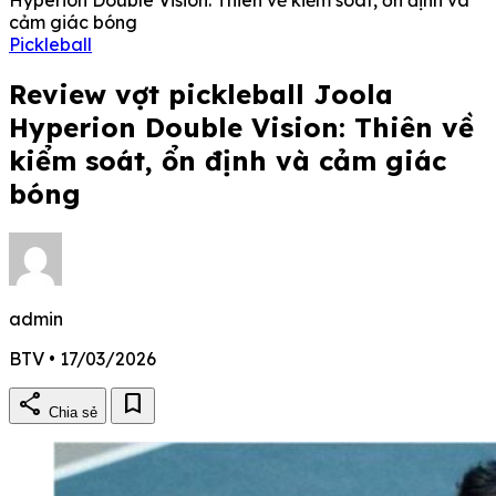
cảm giác bóng
Pickleball
Review vợt pickleball Joola
Hyperion Double Vision: Thiên về
kiểm soát, ổn định và cảm giác
bóng
admin
BTV • 17/03/2026
share
bookmark
Chia sẻ