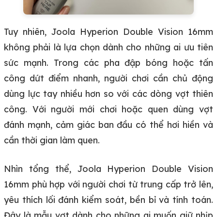
Tuy nhiên, Joola Hyperion Double Vision 16mm
không phải là lựa chọn dành cho những ai ưu tiên
sức mạnh. Trong các pha đập bóng hoặc tấn
công dứt điểm nhanh, người chơi cần chủ động
dùng lực tay nhiều hơn so với các dòng vợt thiên
công. Với người mới chơi hoặc quen dùng vợt
đánh mạnh, cảm giác ban đầu có thể hơi hiền và
cần thời gian làm quen.
Nhìn tổng thể, Joola Hyperion Double Vision
16mm phù hợp với người chơi từ trung cấp trở lên,
yêu thích lối đánh kiểm soát, bền bỉ và tính toán.
Đây là mẫu vợt dành cho những ai muốn giữ nhịp