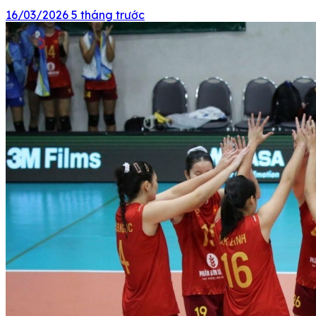
Việt Nam 3-1 Trung Quốc | Vòng loại thứ 3 World Cup –
16/03/2026
5 tháng trước
Khu vực châu Á (Nguồn: FPT Play) Chiến […]