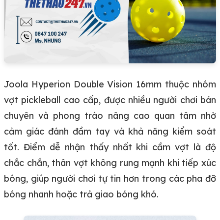
Joola Hyperion Double Vision 16mm thuộc nhóm
vợt pickleball cao cấp, được nhiều người chơi bán
chuyên và phong trào nâng cao quan tâm nhờ
cảm giác đánh đầm tay và khả năng kiểm soát
tốt. Điểm dễ nhận thấy nhất khi cầm vợt là độ
chắc chắn, thân vợt không rung mạnh khi tiếp xúc
bóng, giúp người chơi tự tin hơn trong các pha đỡ
bóng nhanh hoặc trả giao bóng khó.