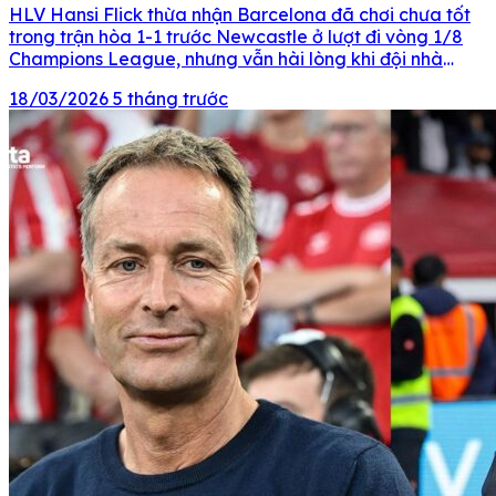
HLV Hansi Flick thừa nhận Barcelona đã chơi chưa tốt
trong trận hòa 1-1 trước Newcastle ở lượt đi vòng 1/8
Champions League, nhưng vẫn hài lòng khi đội nhà
giành kết quả có lợi. Rạng sáng 11/3 (giờ Việt Nam),
18/03/2026
5 tháng trước
Barcelona thoát khỏi thất bại trong gang tấc khi
Lamine Yamal ghi bàn trên […]