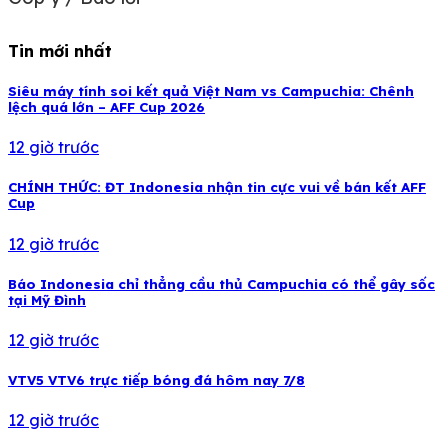
Tin mới nhất
Siêu máy tính soi kết quả Việt Nam vs Campuchia: Chênh
lệch quá lớn – AFF Cup 2026
12 giờ trước
CHÍNH THỨC: ĐT Indonesia nhận tin cực vui về bán kết AFF
Cup
12 giờ trước
Báo Indonesia chỉ thẳng cầu thủ Campuchia có thể gây sốc
tại Mỹ Đình
12 giờ trước
VTV5 VTV6 trực tiếp bóng đá hôm nay 7/8
12 giờ trước