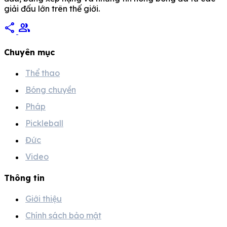
giải đấu lớn trên thế giới.
share
group
Chuyên mục
Thể thao
Bóng chuyền
Pháp
Pickleball
Đức
Video
Thông tin
Giới thiệu
Chính sách bảo mật