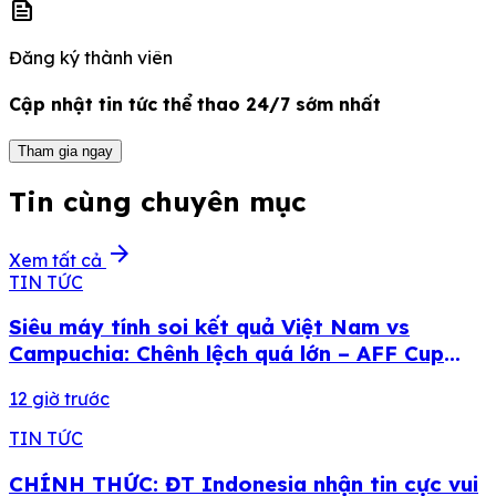
news
Đăng ký thành viên
Cập nhật tin tức thể thao 24/7 sớm nhất
Tham gia ngay
Tin cùng chuyên mục
arrow_forward
Xem tất cả
TIN TỨC
Siêu máy tính soi kết quả Việt Nam vs
Campuchia: Chênh lệch quá lớn – AFF Cup
2026
12 giờ trước
TIN TỨC
CHÍNH THỨC: ĐT Indonesia nhận tin cực vui