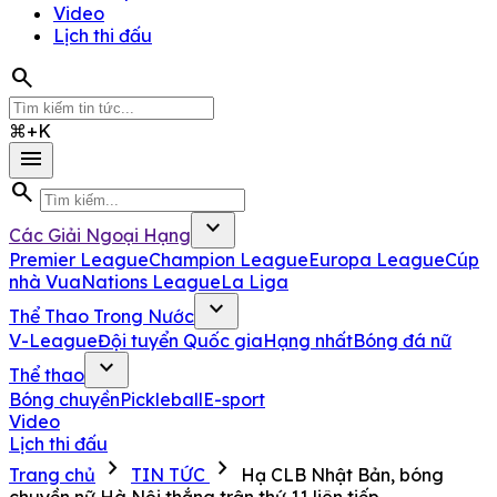
Video
Lịch thi đấu
search
⌘+K
menu
search
expand_more
Các Giải Ngoại Hạng
Premier League
Champion League
Europa League
Cúp
nhà Vua
Nations League
La Liga
expand_more
Thể Thao Trong Nước
V-League
Đội tuyển Quốc gia
Hạng nhất
Bóng đá nữ
expand_more
Thể thao
Bóng chuyền
Pickleball
E-sport
Video
Lịch thi đấu
chevron_right
chevron_right
Trang chủ
TIN TỨC
Hạ CLB Nhật Bản, bóng
chuyền nữ Hà Nội thắng trận thứ 11 liên tiếp