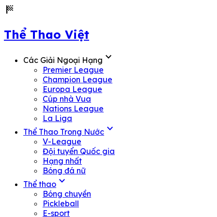
sports_score
Thể Thao Việt
expand_more
Các Giải Ngoại Hạng
Premier League
Champion League
Europa League
Cúp nhà Vua
Nations League
La Liga
expand_more
Thể Thao Trong Nước
V-League
Đội tuyển Quốc gia
Hạng nhất
Bóng đá nữ
expand_more
Thể thao
Bóng chuyền
Pickleball
E-sport