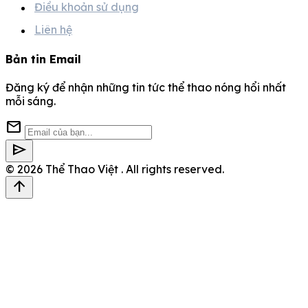
Điều khoản sử dụng
Liên hệ
Bản tin Email
Đăng ký để nhận những tin tức thể thao nóng hổi nhất
mỗi sáng.
mail
send
© 2026
Thể Thao Việt
. All rights reserved.
arrow_upward