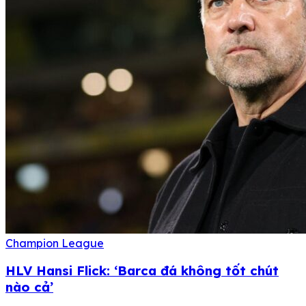
Champion League
HLV Hansi Flick: ‘Barca đá không tốt chút
nào cả’