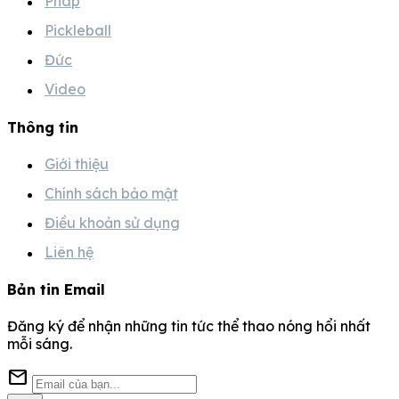
Pháp
Pickleball
Đức
Video
Thông tin
Giới thiệu
Chính sách bảo mật
Điều khoản sử dụng
Liên hệ
Bản tin Email
Đăng ký để nhận những tin tức thể thao nóng hổi nhất
mỗi sáng.
mail