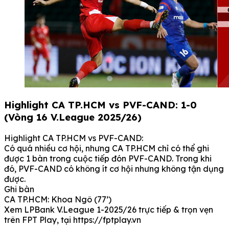
Highlight CA TP.HCM vs PVF-CAND: 1-0
(Vòng 16 V.League 2025/26)
Highlight CA TP.HCM vs PVF-CAND:
Có quá nhiều cơ hội, nhưng CA TP.HCM chỉ có thể ghi
được 1 bàn trong cuộc tiếp đón PVF-CAND. Trong khi
đó, PVF-CAND có không ít cơ hội nhưng không tận dụng
được.
Ghi bàn
CA TP.HCM: Khoa Ngô (77’)
Xem LPBank V.League 1-2025/26 trực tiếp & trọn vẹn
trên FPT Play, tại https://fptplay.vn