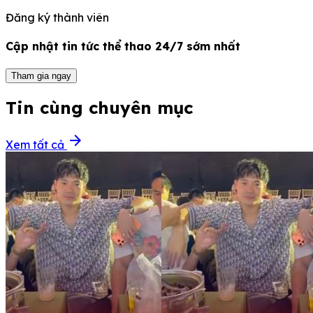
Đăng ký thành viên
Cập nhật tin tức thể thao 24/7 sớm nhất
Tham gia ngay
Tin cùng chuyên mục
arrow_forward
Xem tất cả