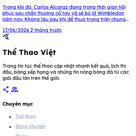
Trong khi đó, Carlos Alcaraz đang trong thời gian hồi
phục sau chấn thương cổ tay và sẽ bỏ lỡ Wimbledon
năm nay. Không lâu sau khi để thua trong trận chung
kết Queen’s Club Championships, Emma Raducanu –
17/06/2026
2 tháng trước
người tình tin đồn của Carlos Alcaraz – đã xuất hiện với
query_stats
tâm trạng thoải mái […]
Thể Thao Việt
Trang tin tức thể thao cập nhật nhanh kết quả, lịch thi
đấu, bảng xếp hạng và những tin nóng bóng đá từ các
giải đấu lớn trên thế giới.
share
group
Chuyên mục
Thể thao
Bóng chuyền