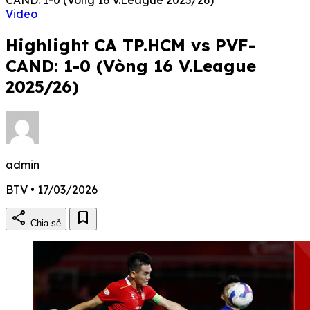
Video
Highlight CA TP.HCM vs PVF-
CAND: 1-0 (Vòng 16 V.League
2025/26)
admin
BTV • 17/03/2026
share
bookmark
Chia sẻ