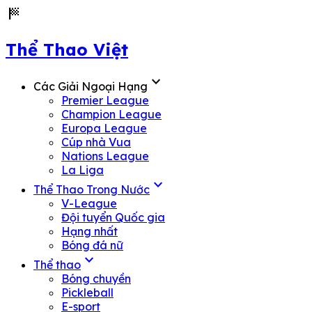
sports_score
Thể Thao Việt
expand_more
Các Giải Ngoại Hạng
Premier League
Champion League
Europa League
Cúp nhà Vua
Nations League
La Liga
expand_more
Thể Thao Trong Nước
V-League
Đội tuyển Quốc gia
Hạng nhất
Bóng đá nữ
expand_more
Thể thao
Bóng chuyền
Pickleball
E-sport