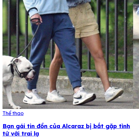
Thể thao
Bạn gái tin đồn của Alcaraz bị bắt gặp tình
tứ với trai lạ