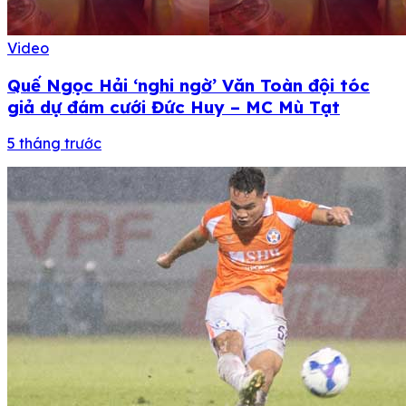
Video
Quế Ngọc Hải ‘nghi ngờ’ Văn Toàn đội tóc
giả dự đám cưới Đức Huy – MC Mù Tạt
5 tháng trước