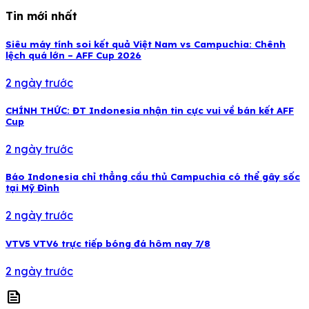
Tin mới nhất
Siêu máy tính soi kết quả Việt Nam vs Campuchia: Chênh
lệch quá lớn – AFF Cup 2026
2 ngày trước
CHÍNH THỨC: ĐT Indonesia nhận tin cực vui về bán kết AFF
Cup
2 ngày trước
Báo Indonesia chỉ thẳng cầu thủ Campuchia có thể gây sốc
tại Mỹ Đình
2 ngày trước
VTV5 VTV6 trực tiếp bóng đá hôm nay 7/8
2 ngày trước
news