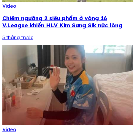
Video
Chiêm ngưỡng 2 siêu phẩm ở vòng 16
V.League khiến HLV Kim Sang Sik nức lòng
5 tháng trước
Video