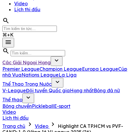
Video
Lịch thi đấu
search
⌘+K
menu
search
expand_more
Các Giải Ngoại Hạng
Premier League
Champion League
Europa League
Cúp
nhà Vua
Nations League
La Liga
expand_more
Thể Thao Trong Nước
V-League
Đội tuyển Quốc gia
Hạng nhất
Bóng đá nữ
expand_more
Thể thao
Bóng chuyền
Pickleball
E-sport
Video
Lịch thi đấu
chevron_right
chevron_right
Trang chủ
Video
Highlight CA TP.HCM vs PVF-
CAND: 1-0 (Vòng 16 V.League 2025/26)