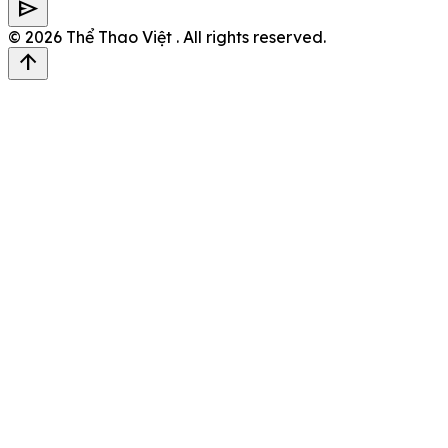
send
© 2026
Thể Thao Việt
. All rights reserved.
arrow_upward