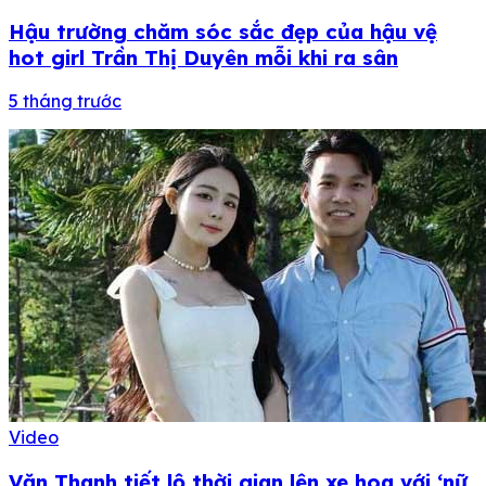
Hậu trường chăm sóc sắc đẹp của hậu vệ
hot girl Trần Thị Duyên mỗi khi ra sân
5 tháng trước
Video
Văn Thanh tiết lộ thời gian lên xe hoa với ‘nữ