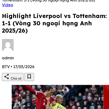
Video
Highlight Liverpool vs Tottenham:
1-1 (Vòng 30 ngoại hạng Anh
2025/26)
admin
BTV • 17/03/2026
share
bookmark
Chia sẻ