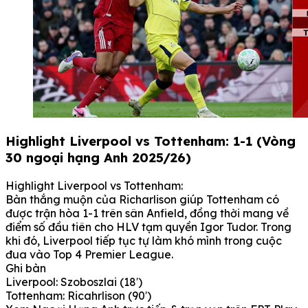
Highlight Liverpool vs Tottenham: 1-1 (Vòng
30 ngoại hạng Anh 2025/26)
Highlight Liverpool vs Tottenham:
Bàn thắng muộn của Richarlison giúp Tottenham có
được trận hòa 1-1 trên sân Anfield, đồng thời mang về
điểm số đầu tiên cho HLV tạm quyền Igor Tudor. Trong
khi đó, Liverpool tiếp tục tự làm khó mình trong cuộc
đua vào Top 4 Premier League.
Ghi bàn
Liverpool: Szoboszlai (18′)
Tottenham: Ricahrlison (90′)