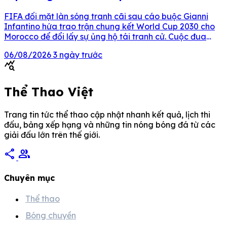
FIFA đối mặt làn sóng tranh cãi sau cáo buộc Gianni
Infantino hứa trao trận chung kết World Cup 2030 cho
Morocco để đổi lấy sự ủng hộ tái tranh cử. Cuộc đua
giành quyền tổ chức trận chung kết World Cup 2030 bất
06/08/2026
3 ngày trước
ngờ trở nên căng thẳng, sau khi Chủ tịch FIFA Gianni […]
query_stats
Thể Thao Việt
Trang tin tức thể thao cập nhật nhanh kết quả, lịch thi
đấu, bảng xếp hạng và những tin nóng bóng đá từ các
giải đấu lớn trên thế giới.
share
group
Chuyên mục
Thể thao
Bóng chuyền