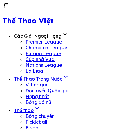
sports_score
Thể Thao Việt
expand_more
Các Giải Ngoại Hạng
Premier League
Champion League
Europa League
Cúp nhà Vua
Nations League
La Liga
expand_more
Thể Thao Trong Nước
V-League
Đội tuyển Quốc gia
Hạng nhất
Bóng đá nữ
expand_more
Thể thao
Bóng chuyền
Pickleball
E-sport