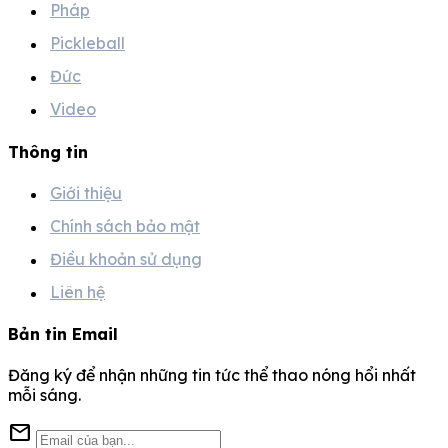
Pháp
Pickleball
Đức
Video
Thông tin
Giới thiệu
Chính sách bảo mật
Điều khoản sử dụng
Liên hệ
Bản tin Email
Đăng ký để nhận những tin tức thể thao nóng hổi nhất
mỗi sáng.
mail