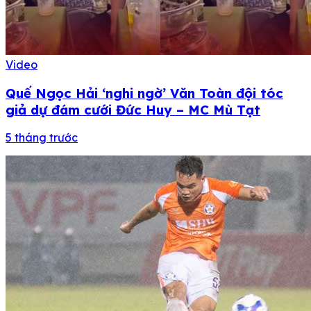
Video
Quế Ngọc Hải ‘nghi ngờ’ Văn Toàn đội tóc
giả dự đám cưới Đức Huy – MC Mù Tạt
5 tháng trước