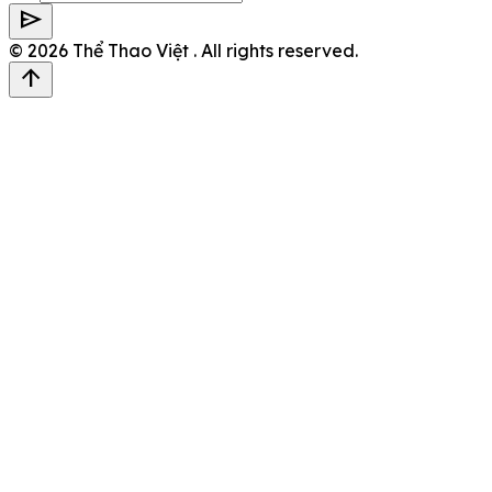
send
© 2026
Thể Thao Việt
. All rights reserved.
arrow_upward