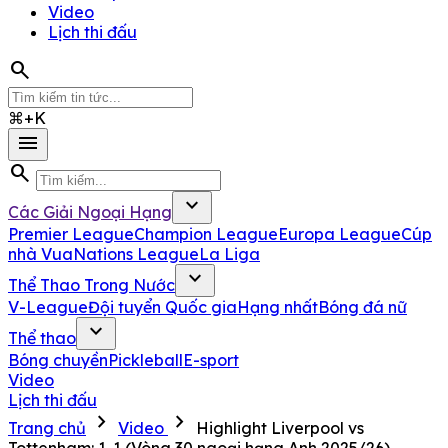
Video
Lịch thi đấu
search
⌘+K
menu
search
expand_more
Các Giải Ngoại Hạng
Premier League
Champion League
Europa League
Cúp
nhà Vua
Nations League
La Liga
expand_more
Thể Thao Trong Nước
V-League
Đội tuyển Quốc gia
Hạng nhất
Bóng đá nữ
expand_more
Thể thao
Bóng chuyền
Pickleball
E-sport
Video
Lịch thi đấu
chevron_right
chevron_right
Trang chủ
Video
Highlight Liverpool vs
Tottenham: 1-1 (Vòng 30 ngoại hạng Anh 2025/26)