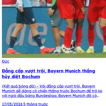
Đức
Đẳng cấp vượt trội, Bayern Munich thắng
hủy diệt Bochum
(Kết quả bóng đá) – Với đẳng cấp vượt trội, Bayern
Munich dễ dàng có chiến thắng trước Bochum để trở lại
với ngôi đầu bảng Bundesliga. Bayern Munich đã có
một trận đấu hoàn hảo khi đánh bại Bochum với tỷ số
17/03/2026
5 tháng trước
đậm 5-0. Ngay từ những phút đầu, Bayern đã thể hiện ý