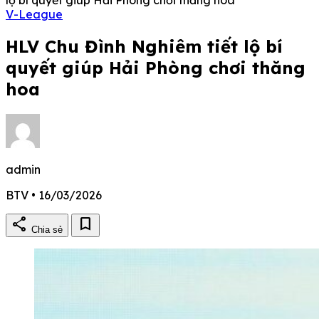
V-League
HLV Chu Đình Nghiêm tiết lộ bí
quyết giúp Hải Phòng chơi thăng
hoa
admin
BTV • 16/03/2026
share
bookmark
Chia sẻ