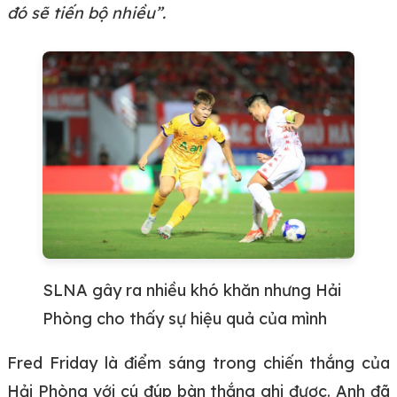
đó sẽ tiến bộ nhiều”.
SLNA gây ra nhiều khó khăn nhưng Hải
Phòng cho thấy sự hiệu quả của mình
Fred Friday là điểm sáng trong chiến thắng của
Hải Phòng với cú đúp bàn thắng ghi được. Anh đã