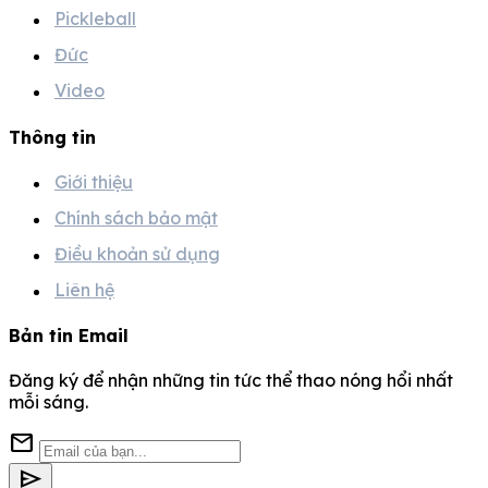
Pickleball
Đức
Video
Thông tin
Giới thiệu
Chính sách bảo mật
Điều khoản sử dụng
Liên hệ
Bản tin Email
Đăng ký để nhận những tin tức thể thao nóng hổi nhất
mỗi sáng.
mail
send