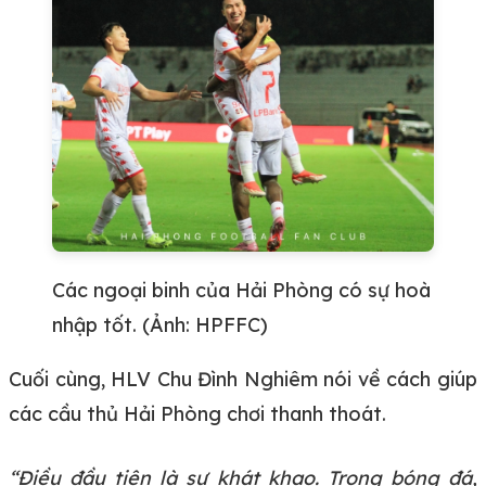
Các ngoại binh của Hải Phòng có sự hoà
nhập tốt. (Ảnh: HPFFC)
Cuối cùng, HLV Chu Đình Nghiêm nói về cách giúp
các cầu thủ Hải Phòng chơi thanh thoát.
“Điều đầu tiên là sự khát khao. Trong bóng đá,