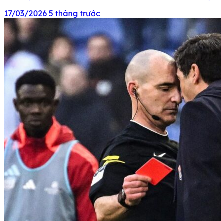
lý do cho tiền vệ việt kiều 18 tuổi, Antonio Moric “vượt
17/03/2026
5 tháng trước
cấp”. 19:05 – 17/03/2026 Tags: Antonio Moric Bình luận
Xem […]