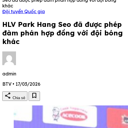
khác
Đội tuyển Quốc gia
HLV Park Hang Seo đã được phép
đàm phán hợp đồng với đội bóng
khác
admin
BTV • 17/03/2026
share
bookmark
Chia sẻ