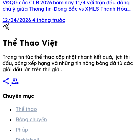
VĐQG các CLB 2026 hôm nay 11/4 với trận đấu đáng
chú ý giữa Thông tin-Đông Bắc vs XMLS Thanh Hóa.
Nội dung chính LINK XEM TRỰC TIẾP GIẢI BÓNG
12/04/2026
4 tháng trước
CHUYỀN VĐQG CÁC CLB 2026 NGÀY 11/4 LINK XEM
query_stats
TRỰC TIẾP GIẢI BÓNG CHUYỀN […]
Thể Thao Việt
Trang tin tức thể thao cập nhật nhanh kết quả, lịch thi
đấu, bảng xếp hạng và những tin nóng bóng đá từ các
giải đấu lớn trên thế giới.
share
group
Chuyên mục
Thể thao
Bóng chuyền
Pháp
Pickleball