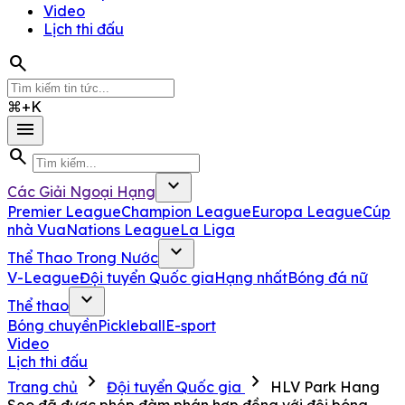
Video
Lịch thi đấu
search
⌘+K
menu
search
expand_more
Các Giải Ngoại Hạng
Premier League
Champion League
Europa League
Cúp
nhà Vua
Nations League
La Liga
expand_more
Thể Thao Trong Nước
V-League
Đội tuyển Quốc gia
Hạng nhất
Bóng đá nữ
expand_more
Thể thao
Bóng chuyền
Pickleball
E-sport
Video
Lịch thi đấu
chevron_right
chevron_right
Trang chủ
Đội tuyển Quốc gia
HLV Park Hang
Seo đã được phép đàm phán hợp đồng với đội bóng