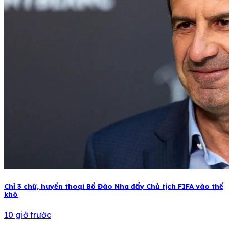
Chỉ 3 chữ, huyền thoại Bồ Đào Nha đẩy Chủ tịch FIFA vào thế
khó
10 giờ trước