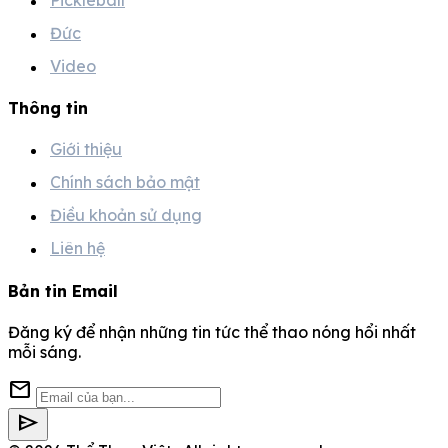
Đức
Video
Thông tin
Giới thiệu
Chính sách bảo mật
Điều khoản sử dụng
Liên hệ
Bản tin Email
Đăng ký để nhận những tin tức thể thao nóng hổi nhất
mỗi sáng.
mail
send