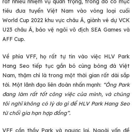
rất nhiều nhiệm vụ quan trọng, trong đó có mục
tiêu đưa tuyển Việt Nam vào vòng loại cuối
World Cup 2022 khu vực châu Á, giành vé dự VCK
U23 châu Á, bảo vệ ngôi vô địch SEA Games và
AFF Cup.
Về phía VFF, họ rất tự tin vào việc HLV Park
Hang Seo tiếp tục gắn bó cùng bóng đá Việt
Nam, thậm chí là trong một thời gian rất dài sắp
tới. Một lãnh đạo liên đoàn nhấn mạnh:
“Ông Park
đang làm rất tốt công việc của mình, và chúng
tôi nghĩ không có lý do gì để HLV Park Hang Seo
từ chối gia hạn hợp đồng”.
VFF cần thầy Park và ngược lại. Ngoài vấn đề