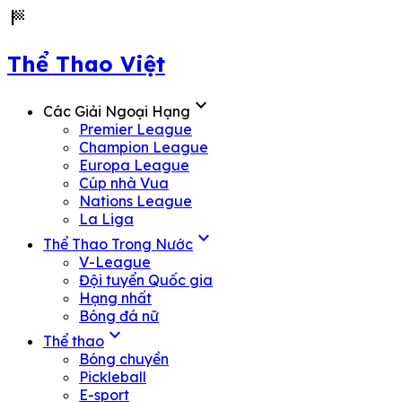
sports_score
Thể Thao Việt
expand_more
Các Giải Ngoại Hạng
Premier League
Champion League
Europa League
Cúp nhà Vua
Nations League
La Liga
expand_more
Thể Thao Trong Nước
V-League
Đội tuyển Quốc gia
Hạng nhất
Bóng đá nữ
expand_more
Thể thao
Bóng chuyền
Pickleball
E-sport