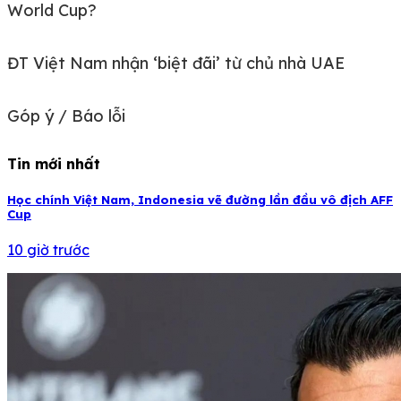
World Cup?
ĐT Việt Nam nhận ‘biệt đãi’ từ chủ nhà UAE
Góp ý / Báo lỗi
Tin mới nhất
Học chính Việt Nam, Indonesia vẽ đường lần đầu vô địch AFF
Cup
10 giờ trước