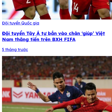
Đội tuyển Quốc gia
Đội tuyển Tây Á tự bắn vào chân ‘giúp’ Việt
Nam thăng tiến trên BXH FIFA
5 tháng trước