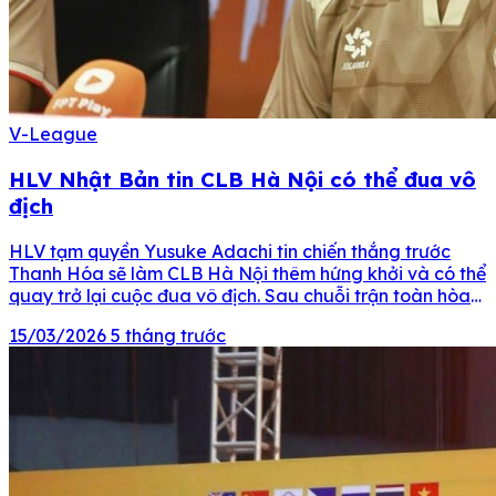
V-League
HLV Nhật Bản tin CLB Hà Nội có thể đua vô
địch
HLV tạm quyền Yusuke Adachi tin chiến thắng trước
Thanh Hóa sẽ làm CLB Hà Nội thêm hứng khởi và có thể
quay trở lại cuộc đua vô địch. Sau chuỗi trận toàn hòa
và thua, CLB Hà Nội cuối cùng cũng có chiến thắng đầu
15/03/2026
5 tháng trước
tiên trong mùa giải trước Thanh Hóa. Đội bóng […]