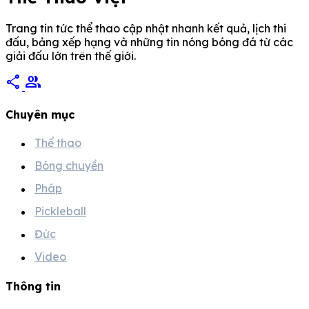
Trang tin tức thể thao cập nhật nhanh kết quả, lịch thi
đấu, bảng xếp hạng và những tin nóng bóng đá từ các
giải đấu lớn trên thế giới.
share
group
Chuyên mục
Thể thao
Bóng chuyền
Pháp
Pickleball
Đức
Video
Thông tin