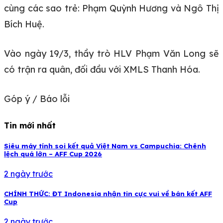
cùng các sao trẻ: Phạm Quỳnh Hương và Ngô Thị
Bích Huệ.
Vào ngày 19/3, thầy trò HLV Phạm Văn Long sẽ
có trận ra quân, đối đầu với XMLS Thanh Hóa.
Góp ý / Báo lỗi
Tin mới nhất
Siêu máy tính soi kết quả Việt Nam vs Campuchia: Chênh
lệch quá lớn – AFF Cup 2026
2 ngày trước
CHÍNH THỨC: ĐT Indonesia nhận tin cực vui về bán kết AFF
Cup
2 ngày trước