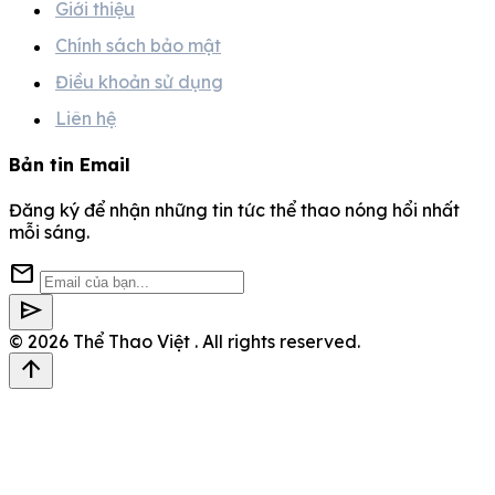
Giới thiệu
Chính sách bảo mật
Điều khoản sử dụng
Liên hệ
Bản tin Email
Đăng ký để nhận những tin tức thể thao nóng hổi nhất
mỗi sáng.
mail
send
© 2026
Thể Thao Việt
. All rights reserved.
arrow_upward