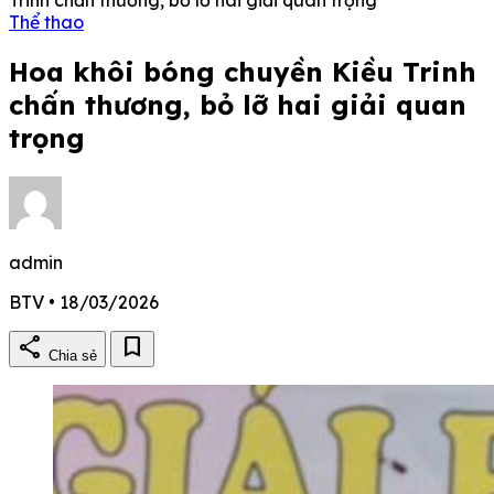
Thể thao
Hoa khôi bóng chuyền Kiều Trinh
chấn thương, bỏ lỡ hai giải quan
trọng
admin
BTV • 18/03/2026
share
bookmark
Chia sẻ