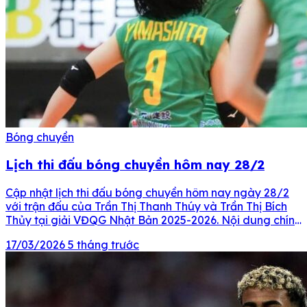
Bóng chuyền
Lịch thi đấu bóng chuyền hôm nay 28/2
Cập nhật lịch thi đấu bóng chuyền hôm nay ngày 28/2
với trận đấu của Trần Thị Thanh Thúy và Trần Thị Bích
Thủy tại giải VĐQG Nhật Bản 2025-2026. Nội dung chính
Lịch thi đấu giải VĐQG Nhật Bản Lịch thi đấu giải VĐQG
17/03/2026
5 tháng trước
nữ Nhật Bản Lịch thi đấu giải VĐQG nữ Thổ […]