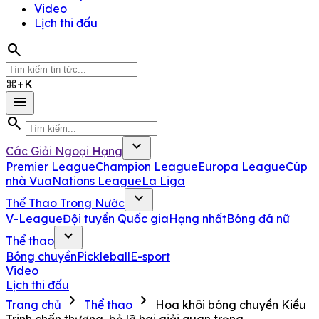
Video
Lịch thi đấu
search
⌘+K
menu
search
expand_more
Các Giải Ngoại Hạng
Premier League
Champion League
Europa League
Cúp
nhà Vua
Nations League
La Liga
expand_more
Thể Thao Trong Nước
V-League
Đội tuyển Quốc gia
Hạng nhất
Bóng đá nữ
expand_more
Thể thao
Bóng chuyền
Pickleball
E-sport
Video
Lịch thi đấu
chevron_right
chevron_right
Trang chủ
Thể thao
Hoa khôi bóng chuyền Kiều
Trinh chấn thương, bỏ lỡ hai giải quan trọng