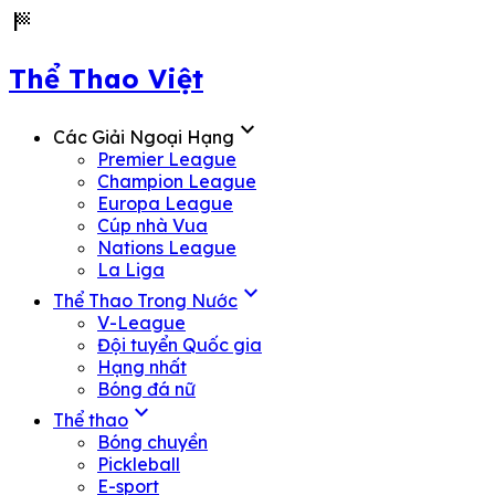
sports_score
Thể Thao Việt
expand_more
Các Giải Ngoại Hạng
Premier League
Champion League
Europa League
Cúp nhà Vua
Nations League
La Liga
expand_more
Thể Thao Trong Nước
V-League
Đội tuyển Quốc gia
Hạng nhất
Bóng đá nữ
expand_more
Thể thao
Bóng chuyền
Pickleball
E-sport