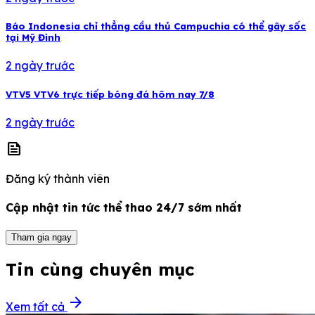
Báo Indonesia chỉ thẳng cầu thủ Campuchia có thể gây sốc
tại Mỹ Đình
2 ngày trước
VTV5 VTV6 trực tiếp bóng đá hôm nay 7/8
2 ngày trước
news
Đăng ký thành viên
Cập nhật tin tức thể thao 24/7 sớm nhất
Tham gia ngay
Tin cùng chuyên mục
arrow_forward
Xem tất cả