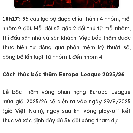
18h17′:
36 câu lạc bộ được chia thành 4 nhóm, mỗi
nhóm 9 đội. Mỗi đội sẽ gặp 2 đối thủ từ mỗi nhóm,
thi đấu sân nhà và sân khách. Việc bốc thăm được
thực hiện tự động qua phần mềm kỹ thuật số,
công bố lần lượt từ nhóm 1 đến nhóm 4.
Cách thức bốc thăm Europa League 2025/26
Lễ bốc thăm vòng phân hạng Europa League
mùa giải 2025/26 sẽ diễn ra vào ngày 29/8/2025
(giờ Việt Nam), ngay sau khi vòng play-off kết
thúc và xác định đầy đủ 36 đội bóng tham dự.