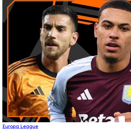
Europa League