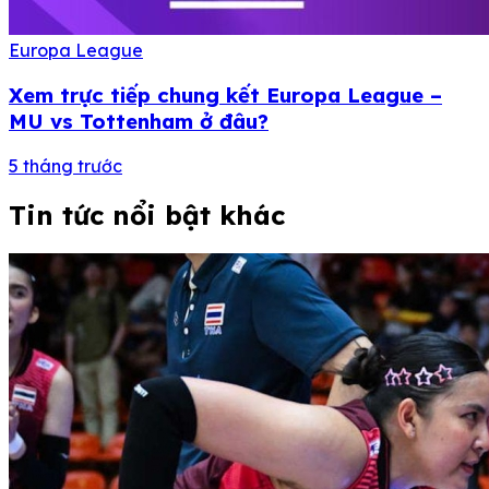
Europa League
Xem trực tiếp chung kết Europa League –
MU vs Tottenham ở đâu?
5 tháng trước
Tin tức nổi bật khác