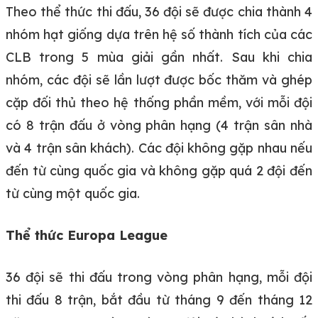
Theo thể thức thi đấu, 36 đội sẽ được chia thành 4
nhóm hạt giống dựa trên hệ số thành tích của các
CLB trong 5 mùa giải gần nhất. Sau khi chia
nhóm, các đội sẽ lần lượt được bốc thăm và ghép
cặp đối thủ theo hệ thống phần mềm, với mỗi đội
có 8 trận đấu ở vòng phân hạng (4 trận sân nhà
và 4 trận sân khách). Các đội không gặp nhau nếu
đến từ cùng quốc gia và không gặp quá 2 đội đến
từ cùng một quốc gia.
Thể thức Europa League
36 đội sẽ thi đấu trong vòng phân hạng, mỗi đội
thi đấu 8 trận, bắt đầu từ tháng 9 đến tháng 12