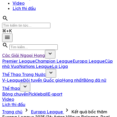
Video
Lịch thi đấu
search
⌘+K
menu
search
expand_more
Các Giải Ngoại Hạng
Premier League
Champion League
Europa League
Cúp
nhà Vua
Nations League
La Liga
expand_more
Thể Thao Trong Nước
V-League
Đội tuyển Quốc gia
Hạng nhất
Bóng đá nữ
expand_more
Thể thao
Bóng chuyền
Pickleball
E-sport
Video
Lịch thi đấu
chevron_right
chevron_right
Trang chủ
Europa League
Kết quả bốc thăm
Europa League 2025/26: Aston Villa vs Bologna, Real