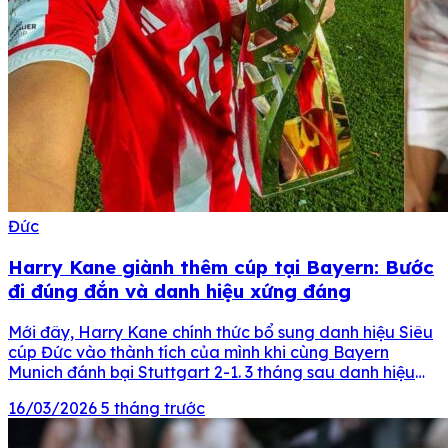
Đức
Harry Kane giành thêm cúp tại Bayern: Bước
đi đúng đắn và danh hiệu xứng đáng
Mới đây, Harry Kane chính thức bổ sung danh hiệu Siêu
cúp Đức vào thành tích của mình khi cùng Bayern
Munich đánh bại Stuttgart 2-1. 3 tháng sau danh hiệu
đầu tiên, Harry Kane đã được ăn mừng danh hiệu thứ 2
16/03/2026
5 tháng trước
trong sự nghiệp. Harry Kane tiếp tục chứng minh giá trị
của […]