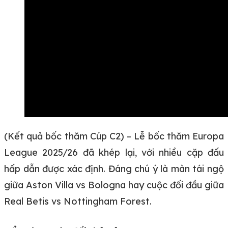
(Kết quả bốc thăm Cúp C2) – Lễ bốc thăm Europa
League 2025/26 đã khép lại, với nhiều cặp đấu
hấp dẫn được xác định. Đáng chú ý là màn tái ngộ
giữa Aston Villa vs Bologna hay cuộc đối đầu giữa
Real Betis vs Nottingham Forest.