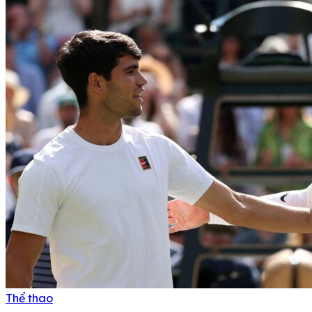
Thể thao