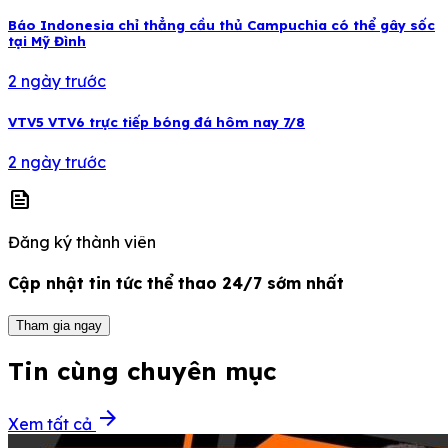
Báo Indonesia chỉ thẳng cầu thủ Campuchia có thể gây sốc
tại Mỹ Đình
2 ngày trước
VTV5 VTV6 trực tiếp bóng đá hôm nay 7/8
2 ngày trước
news
Đăng ký thành viên
Cập nhật tin tức thể thao 24/7 sớm nhất
Tham gia ngay
Tin cùng chuyên mục
arrow_forward
Xem tất cả