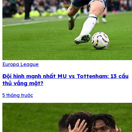
Europa League
Đội hình mạnh nhất MU vs Tottenham: 13 cầu
thủ vắng mặt?
5 tháng trước