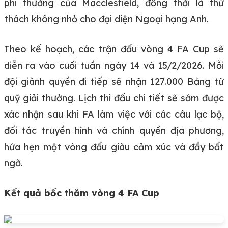
phi thường của Macclesfield, đồng thời là thử
thách không nhỏ cho đại diện Ngoại hạng Anh.
Theo kế hoạch, các trận đấu vòng 4 FA Cup sẽ
diễn ra vào cuối tuần ngày 14 và 15/2/2026. Mỗi
đội giành quyền đi tiếp sẽ nhận 127.000 Bảng từ
quỹ giải thưởng. Lịch thi đấu chi tiết sẽ sớm được
xác nhận sau khi FA làm việc với các câu lạc bộ,
đối tác truyền hình và chính quyền địa phương,
hứa hẹn một vòng đấu giàu cảm xúc và đầy bất
ngờ.
Kết quả bốc thăm vòng 4 FA Cup