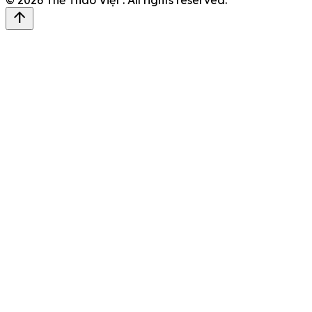
arrow_upward