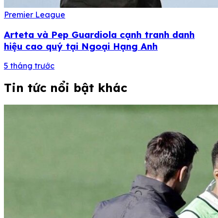
Premier League
Arteta và Pep Guardiola cạnh tranh danh
hiệu cao quý tại Ngoại Hạng Anh
5 tháng trước
Tin tức nổi bật khác