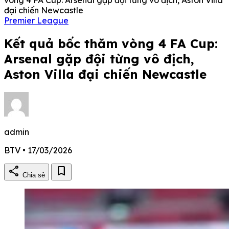
đại chiến Newcastle
Premier League
Kết quả bốc thăm vòng 4 FA Cup:
Arsenal gặp đội từng vô địch,
Aston Villa đại chiến Newcastle
admin
BTV • 17/03/2026
share
bookmark
Chia sẻ