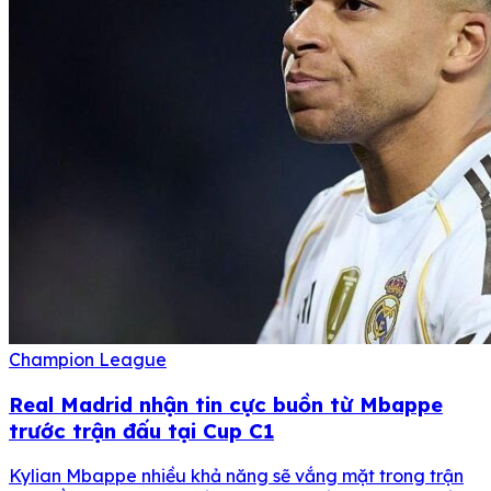
Champion League
Real Madrid nhận tin cực buồn từ Mbappe
trước trận đấu tại Cup C1
Kylian Mbappe nhiều khả năng sẽ vắng mặt trong trận