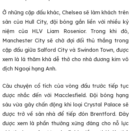
Ở những cặp đấu khác, Chelsea sẽ làm khách trên
sân của Hull City, đội bóng gắn liền với nhiều kỷ
niệm của HLV Liam Rosenior. Trong khi đó,
Manchester City sẽ chờ đợi đối thủ thắng trong
cặp đấu giữa Salford City và Swindon Town, được
xem là lá thăm khá dễ thở cho nhà đương kim vô
địch Ngoại hạng Anh.
Câu chuyện cổ tích của vòng đấu trước tiếp tục
được nhắc đến với Macclesfield. Đội bóng hạng
sáu vừa gây chấn động khi loại Crystal Palace sẽ
được trở về sân nhà để tiếp đón Brentford. Đây
được xem là phần thưởng xứng đáng cho nỗ lực