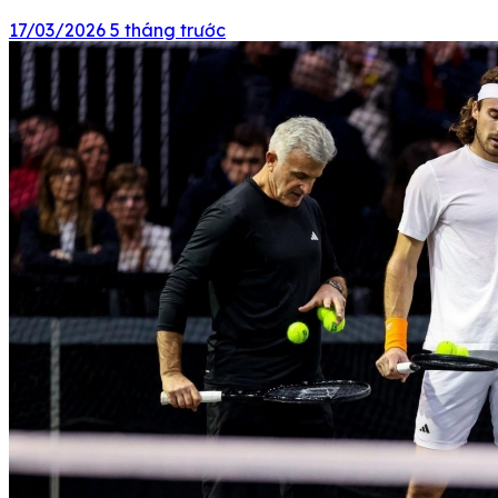
ông không bất ngờ trước những đồn đoán về tương lai
17/03/2026
5 tháng trước
của mình tại sân Bernabeu. Vị trí của Xabi Alonso tiếp
tục bị […]