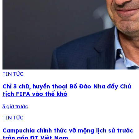
TIN TỨC
Chỉ 3 chữ, huyền thoại Bồ Đào Nha đẩy Chủ
tịch FIFA vào thế khó
3 giờ trước
TIN TỨC
Campuchia chính thức vỡ mộng lịch sử trước
trận gặp ĐT Việt Nam