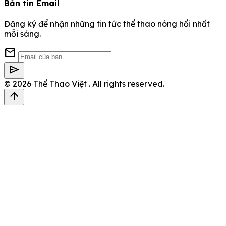
Bản tin Email
Đăng ký để nhận những tin tức thể thao nóng hổi nhất
mỗi sáng.
mail
send
© 2026
Thể Thao Việt
. All rights reserved.
arrow_upward