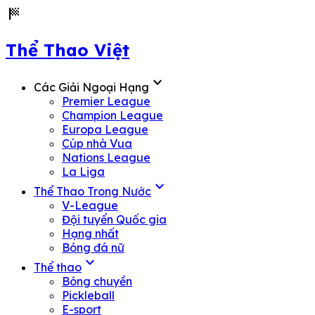
sports_score
Thể Thao Việt
expand_more
Các Giải Ngoại Hạng
Premier League
Champion League
Europa League
Cúp nhà Vua
Nations League
La Liga
expand_more
Thể Thao Trong Nước
V-League
Đội tuyển Quốc gia
Hạng nhất
Bóng đá nữ
expand_more
Thể thao
Bóng chuyền
Pickleball
E-sport