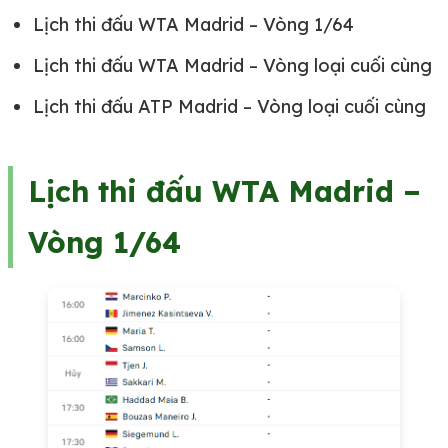
Lịch thi đấu WTA Madrid – Vòng 1/64
Lịch thi đấu WTA Madrid – Vòng loại cuối cùng
Lịch thi đấu ATP Madrid – Vòng loại cuối cùng
Lịch thi đấu WTA Madrid –
Vòng 1/64