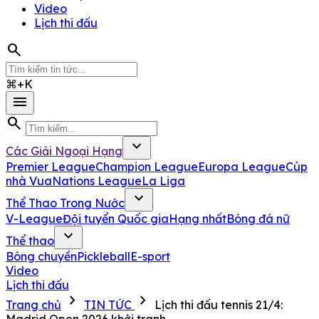
Video
Lịch thi đấu
search
⌘+K
menu
search
expand_more
Các Giải Ngoại Hạng
Premier League
Champion League
Europa League
Cúp
nhà Vua
Nations League
La Liga
expand_more
Thể Thao Trong Nước
V-League
Đội tuyển Quốc gia
Hạng nhất
Bóng đá nữ
expand_more
Thể thao
Bóng chuyền
Pickleball
E-sport
Video
Lịch thi đấu
chevron_right
chevron_right
Trang chủ
TIN TỨC
Lịch thi đấu tennis 21/4:
Madrid Open 2026 khởi tranh