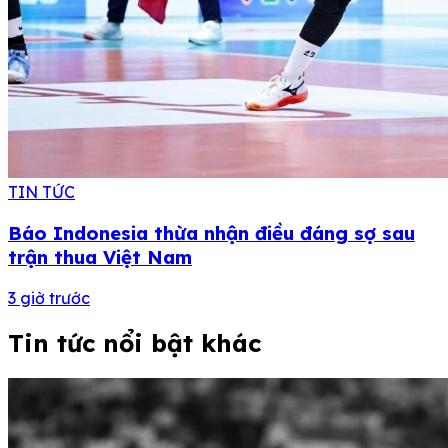
TIN TỨC
Báo Indonesia thừa nhận điều đáng sợ sau
trận thua Việt Nam
3 giờ trước
Tin tức nổi bật khác