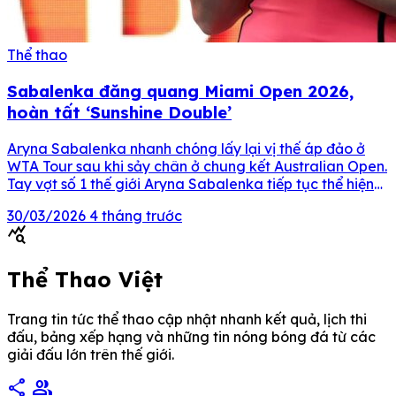
Thể thao
Sabalenka đăng quang Miami Open 2026,
hoàn tất ‘Sunshine Double’
Aryna Sabalenka nhanh chóng lấy lại vị thế áp đảo ở
WTA Tour sau khi sảy chân ở chung kết Australian Open.
Tay vợt số 1 thế giới Aryna Sabalenka tiếp tục thể hiện
phong độ “hủy diệt” khi đánh bại Coco Gauff với tỉ số 6-
30/03/2026
4 tháng trước
2; 4-6; 6-3 trong trận chung kết Miami Open […]
query_stats
Thể Thao Việt
Trang tin tức thể thao cập nhật nhanh kết quả, lịch thi
đấu, bảng xếp hạng và những tin nóng bóng đá từ các
giải đấu lớn trên thế giới.
share
group