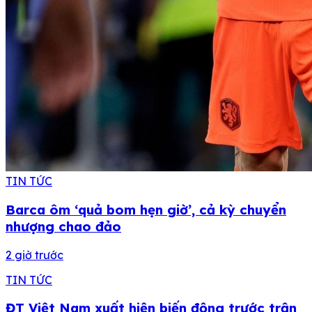
TIN TỨC
Barca ôm ‘quả bom hẹn giờ’, cả kỳ chuyển
nhượng chao đảo
2 giờ trước
TIN TỨC
ĐT Việt Nam xuất hiện biến động trước trận