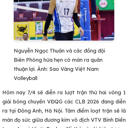
Nguyễn Ngọc Thuân và các đồng đội
Biên Phòng hứa hẹn có màn ra quân
thuận lợi. Ảnh: Sao Vàng Việt Nam
Volleyball
Hôm nay 7/4 sẽ diễn ra lượt trận thứ hai vòng 1
giải bóng chuyền VĐQG các CLB 2026 đang diễn
ra tại Đông Anh, Hà Nội. Tâm điểm loạt trận sẽ là
màn đọ sức giữa đương kim vô địch VTV Bình Điền