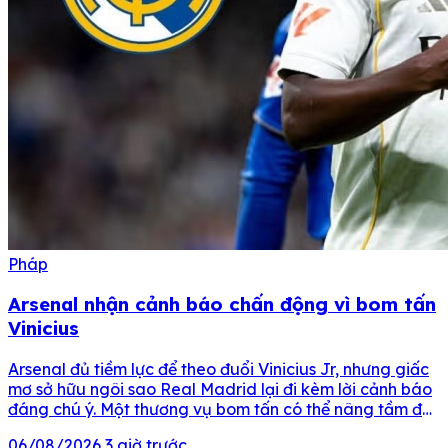
Pháp
Arsenal nhận cảnh báo chấn động vì bom tấn
Vinicius
Arsenal đủ tiềm lực để theo đuổi Vinicius Jr, nhưng giấc
mơ sở hữu ngôi sao Real Madrid lại đi kèm lời cảnh báo
đáng chú ý. Một thương vụ bom tấn có thể nâng tầm đội
bóng, song cũng tiềm ẩn nguy cơ phá vỡ nền tảng mà
06/08/2026
3 giờ trước