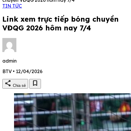
TIN TỨC
Link xem trực tiếp bóng chuyền
VĐQG 2026 hôm nay 7/4
admin
BTV • 12/04/2026
share
bookmark
Chia sẻ