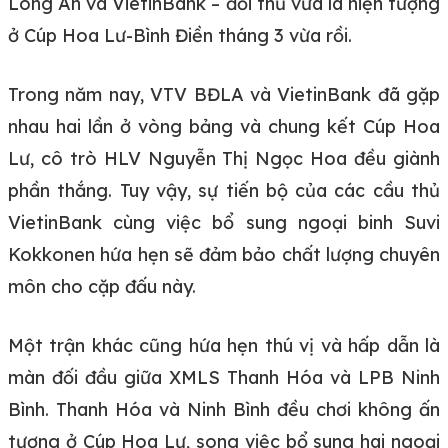
Long An và VietinBank – đối thủ vừa là hiện tượng
ở Cúp Hoa Lư-Bình Điền tháng 3 vừa rồi.
Trong năm nay, VTV BĐLA và VietinBank đã gặp
nhau hai lần ở vòng bảng và chung kết Cúp Hoa
Lư, cô trò HLV Nguyễn Thị Ngọc Hoa đều giành
phần thắng. Tuy vậy, sự tiến bộ của các cầu thủ
VietinBank cùng việc bổ sung ngoại binh Suvi
Kokkonen hứa hẹn sẽ đảm bảo chất lượng chuyên
môn cho cặp đấu này.
Một trận khác cũng hứa hẹn thú vị và hấp dẫn là
màn đối đầu giữa XMLS Thanh Hóa và LPB Ninh
Bình. Thanh Hóa và Ninh Bình đều chơi không ấn
tượng ở Cúp Hoa Lư, song việc bổ sung hai ngoại