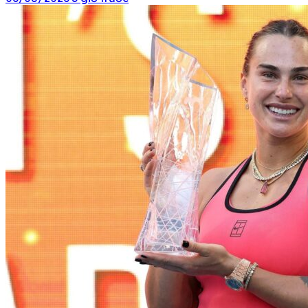
Mikel Arteta dày công xây dựng. […]