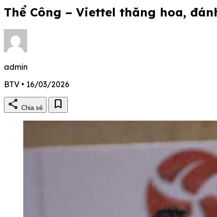
Thể Công – Viettel thăng hoa, đá
admin
BTV • 16/03/2026
share
bookmark
Chia sẻ