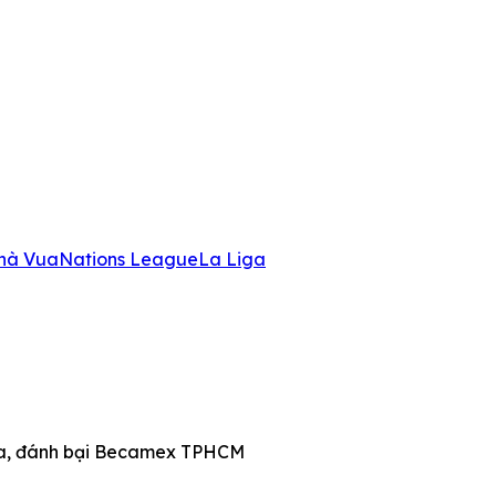
hà Vua
Nations League
La Liga
hoa, đánh bại Becamex TPHCM