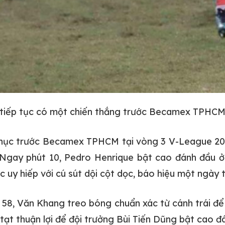
 tiếp tục có một chiến thắng trước Becamex TPHCM 
phục trước Becamex TPHCM tại vòng 3 V-League 202
. Ngay phút 10, Pedro Henrique bật cao đánh đầu
tục uy hiếp với cú sút dội cột dọc, báo hiệu một ngày 
út 58, Văn Khang treo bóng chuẩn xác từ cánh trái 
ả tạt thuận lợi để đội trưởng Bùi Tiến Dũng bật cao 