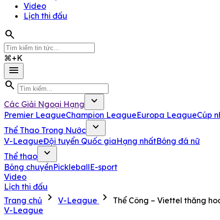
Video
Lịch thi đấu
search
⌘+K
menu
search
expand_more
Các Giải Ngoại Hạng
Premier League
Champion League
Europa League
Cúp n
expand_more
Thể Thao Trong Nước
V-League
Đội tuyển Quốc gia
Hạng nhất
Bóng đá nữ
expand_more
Thể thao
Bóng chuyền
Pickleball
E-sport
Video
Lịch thi đấu
chevron_right
chevron_right
Trang chủ
V-League
Thể Công – Viettel thăng 
V-League