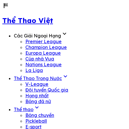
sports_score
Thể Thao Việt
expand_more
Các Giải Ngoại Hạng
Premier League
Champion League
Europa League
Cúp nhà Vua
Nations League
La Liga
expand_more
Thể Thao Trong Nước
V-League
Đội tuyển Quốc gia
Hạng nhất
Bóng đá nữ
expand_more
Thể thao
Bóng chuyền
Pickleball
E-sport