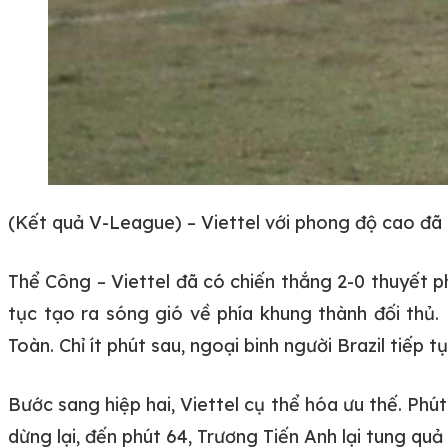
(Kết quả V-League) – Viettel với phong độ cao đã
Thể Công – Viettel đã có chiến thắng 2-0 thuyết 
tục tạo ra sóng gió về phía khung thành đối thủ
Toàn. Chỉ ít phút sau, ngoại binh người Brazil tiếp 
Bước sang hiệp hai, Viettel cụ thể hóa ưu thế. Ph
dừng lại, đến phút 64, Trương Tiến Anh lại tung qu