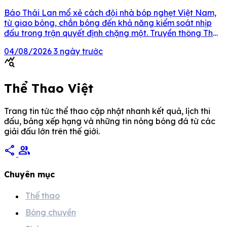
Báo Thái Lan mổ xẻ cách đội nhà bóp nghẹt Việt Nam,
từ giao bóng, chắn bóng đến khả năng kiểm soát nhịp
đấu trong trận quyết định chặng một. Truyền thông Thái
Lan không chỉ nhấn mạnh tỷ số 3-0, mà còn tập trung
04/08/2026
3 ngày trước
vào cách đội nhà bóp nghẹt lối chơi của tuyển […]
query_stats
Thể Thao Việt
Trang tin tức thể thao cập nhật nhanh kết quả, lịch thi
đấu, bảng xếp hạng và những tin nóng bóng đá từ các
giải đấu lớn trên thế giới.
share
group
Chuyên mục
Thể thao
Bóng chuyền