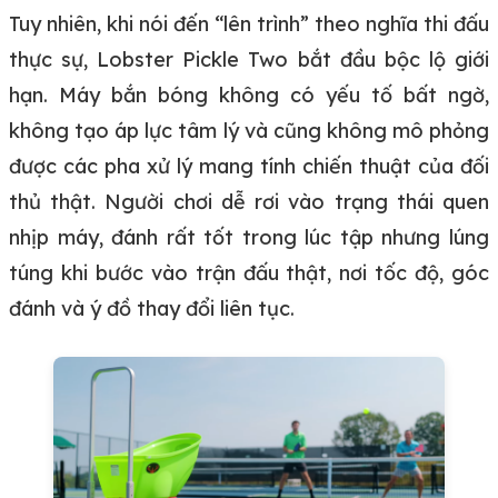
Tuy nhiên, khi nói đến “lên trình” theo nghĩa thi đấu
thực sự, Lobster Pickle Two bắt đầu bộc lộ giới
hạn. Máy bắn bóng không có yếu tố bất ngờ,
không tạo áp lực tâm lý và cũng không mô phỏng
được các pha xử lý mang tính chiến thuật của đối
thủ thật. Người chơi dễ rơi vào trạng thái quen
nhịp máy, đánh rất tốt trong lúc tập nhưng lúng
túng khi bước vào trận đấu thật, nơi tốc độ, góc
đánh và ý đồ thay đổi liên tục.