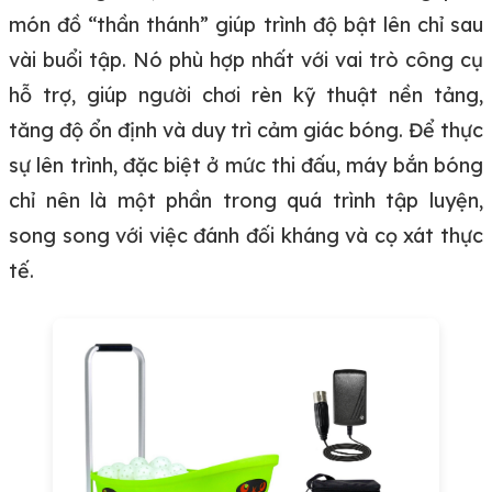
món đồ “thần thánh” giúp trình độ bật lên chỉ sau
vài buổi tập. Nó phù hợp nhất với vai trò công cụ
hỗ trợ, giúp người chơi rèn kỹ thuật nền tảng,
tăng độ ổn định và duy trì cảm giác bóng. Để thực
sự lên trình, đặc biệt ở mức thi đấu, máy bắn bóng
chỉ nên là một phần trong quá trình tập luyện,
song song với việc đánh đối kháng và cọ xát thực
tế.