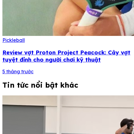
Pickleball
Review vợt Proton Project Peacock: Cây vợt
tuyệt đỉnh cho người chơi kỹ thuật
5 tháng trước
Tin tức nổi bật khác