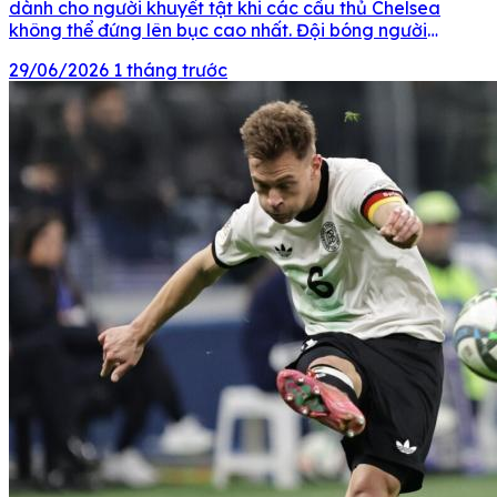
dành cho người khuyết tật khi các cầu thủ Chelsea
không thể đứng lên bục cao nhất. Đội bóng người
khuyết tật của Cambridge City đã tạo nên bất ngờ rất
29/06/2026
1 tháng trước
lớn khi đánh bại Chelsea với tỉ số 3-2 sau hiệp […]