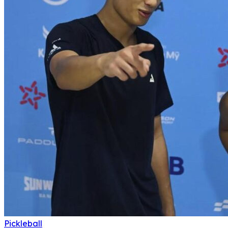
Pickleball