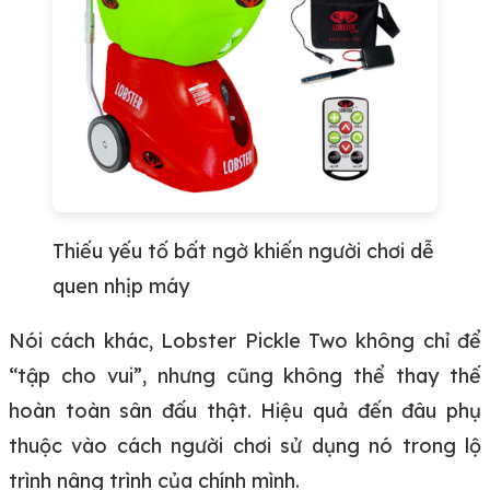
Thiếu yếu tố bất ngờ khiến người chơi dễ
quen nhịp máy
Nói cách khác, Lobster Pickle Two không chỉ để
“tập cho vui”, nhưng cũng không thể thay thế
hoàn toàn sân đấu thật. Hiệu quả đến đâu phụ
thuộc vào cách người chơi sử dụng nó trong lộ
trình nâng trình của chính mình.