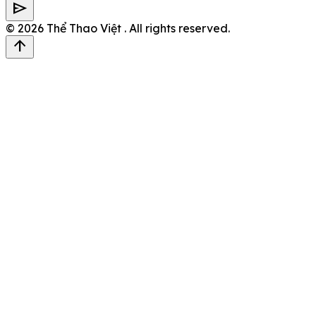
send
© 2026
Thể Thao Việt
. All rights reserved.
arrow_upward