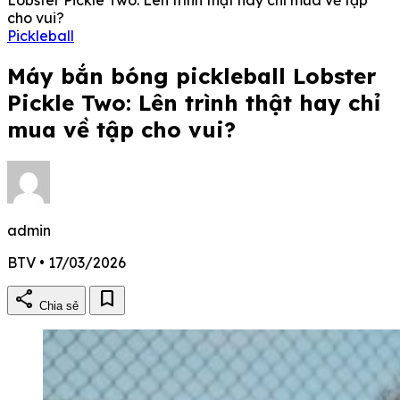
cho vui?
Pickleball
Máy bắn bóng pickleball Lobster
Pickle Two: Lên trình thật hay chỉ
mua về tập cho vui?
admin
BTV • 17/03/2026
share
bookmark
Chia sẻ