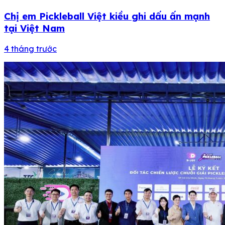
Chị em Pickleball Việt kiều ghi dấu ấn mạnh
tại Việt Nam
4 tháng trước