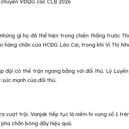
g chuyền VĐQG các CLB 2026
những gì họ đã thể hiện trong chiến thắng trước T
cho hàng chắn của HCĐG Lào Cai, trong khi Vi Thị N
iúp đội có thế trận ngang bằng với đối thủ. Lý Luy
 sức mạnh của đối thủ.
 vượt trội. Vanjak tiếp tục là niềm hi vọng số 1 tr
c pha chắn bóng đầy hiệu quả.