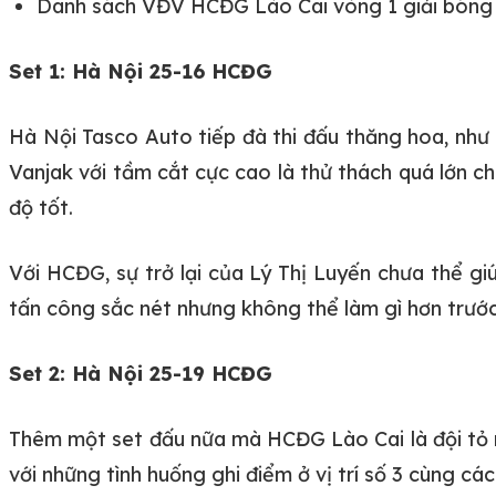
Danh sách VĐV HCĐG Lào Cai vòng 1 giải bón
Set 1: Hà Nội 25-16 HCĐG
Hà Nội Tasco Auto tiếp đà thi đấu thăng hoa, như 
Vanjak với tầm cắt cực cao là thử thách quá lớn 
độ tốt.
Với HCĐG, sự trở lại của Lý Thị Luyến chưa thể g
tấn công sắc nét nhưng không thể làm gì hơn trước
Set 2: Hà Nội 25-19 HCĐG
Thêm một set đấu nữa mà HCĐG Lào Cai là đội tỏ ra
với những tình huống ghi điểm ở vị trí số 3 cùng cá