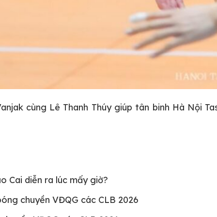
njak cùng Lê Thanh Thúy giúp tân binh Hà Nội Tas
 Cai diễn ra lúc mấy giờ?
 bóng chuyền VĐQG các CLB 2026