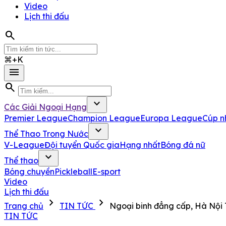
Video
Lịch thi đấu
search
⌘+K
menu
search
expand_more
Các Giải Ngoại Hạng
Premier League
Champion League
Europa League
Cúp n
expand_more
Thể Thao Trong Nước
V-League
Đội tuyển Quốc gia
Hạng nhất
Bóng đá nữ
expand_more
Thể thao
Bóng chuyền
Pickleball
E-sport
Video
Lịch thi đấu
chevron_right
chevron_right
Trang chủ
TIN TỨC
Ngoại binh đẳng cấp, Hà Nội
TIN TỨC