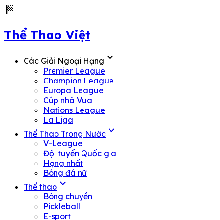
sports_score
Thể Thao Việt
expand_more
Các Giải Ngoại Hạng
Premier League
Champion League
Europa League
Cúp nhà Vua
Nations League
La Liga
expand_more
Thể Thao Trong Nước
V-League
Đội tuyển Quốc gia
Hạng nhất
Bóng đá nữ
expand_more
Thể thao
Bóng chuyền
Pickleball
E-sport