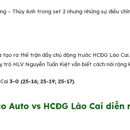
g – Thùy Anh trong set 2 nhưng những sự điều chỉ
 tạo ra thế trận đầy chủ động trước HCĐG Lào Cai. 
hầy trò HLV Nguyễn Tuấn Kiệt vẫn biết cách nới rộng 
 Cai
3-0 (25-16; 25-19; 25-17)
.
o Auto vs HCĐG Lào Cai diễn r