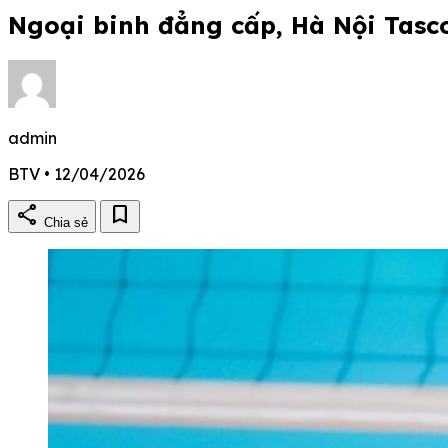
Ngoại binh đẳng cấp, Hà Nội Tas
admin
BTV • 12/04/2026
share
bookmark
Chia sẻ