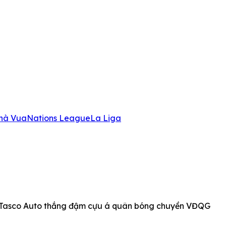
hà Vua
Nations League
La Liga
 Tasco Auto thắng đậm cựu á quân bóng chuyền VĐQG