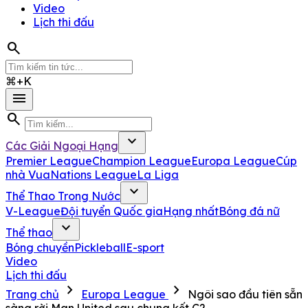
Video
Lịch thi đấu
search
⌘+K
menu
search
expand_more
Các Giải Ngoại Hạng
Premier League
Champion League
Europa League
Cúp
nhà Vua
Nations League
La Liga
expand_more
Thể Thao Trong Nước
V-League
Đội tuyển Quốc gia
Hạng nhất
Bóng đá nữ
expand_more
Thể thao
Bóng chuyền
Pickleball
E-sport
Video
Lịch thi đấu
chevron_right
chevron_right
Trang chủ
Europa League
Ngôi sao đầu tiên sẵn
sàng rời Man United sau chung kết C2