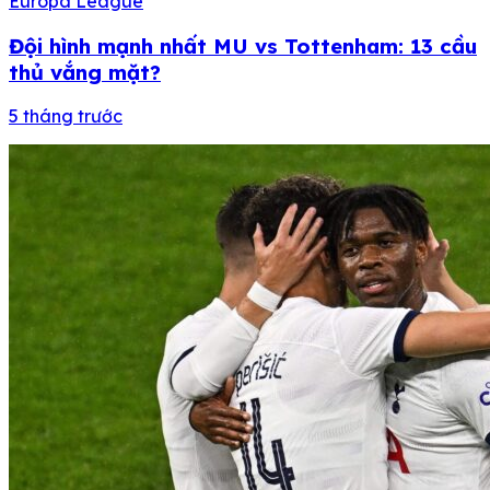
Europa League
Đội hình mạnh nhất MU vs Tottenham: 13 cầu
thủ vắng mặt?
5 tháng trước