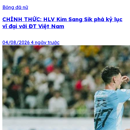
Bóng đá nữ
CHÍNH THỨC: HLV Kim Sang Sik phá kỷ lục
vĩ đại với ĐT Việt Nam
04/08/2026
4 ngày trước