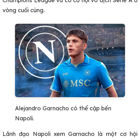
Champions League và có cơ hội vô địch Serie A ở
vòng cuối cùng.
Alejandro Garnacho có thể cập bến
Napoli.
Lãnh đạo Napoli xem Garnacho là một cơ hội