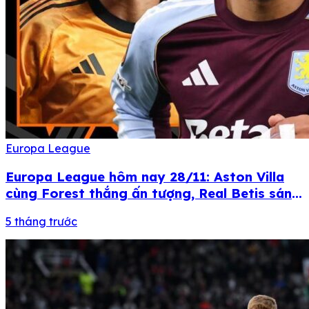
Europa League
Europa League hôm nay 28/11: Aston Villa
cùng Forest thắng ấn tượng, Real Betis sáng
cửa đi tiếp
5 tháng trước