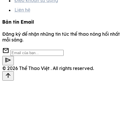
Điều khoản sử dụng
Liên hệ
Bản tin Email
Đăng ký để nhận những tin tức thể thao nóng hổi nhất
mỗi sáng.
mail
send
© 2026
Thể Thao Việt
. All rights reserved.
arrow_upward