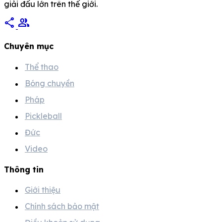
giải đấu lớn trên thế giới.
share
group
Chuyên mục
Thể thao
Bóng chuyền
Pháp
Pickleball
Đức
Video
Thông tin
Giới thiệu
Chính sách bảo mật