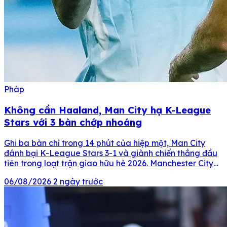
Pháp
Không cần Haaland, Man City hạ K-League
Stars với 3 bàn chớp nhoáng
Ghi ba bàn chỉ trong 14 phút của hiệp một, Man City
đánh bại K-League Stars 3-1 và giành chiến thắng đầu
tiên trong loạt trận giao hữu hè 2026. Manchester City
có màn trình diễn tích cực khi vượt qua đội tuyển các
06/08/2026
2 ngày trước
ngôi sao K-League với tỷ số 3-1 trong trận giao hữu […]