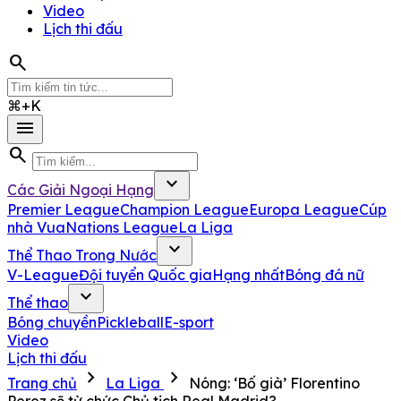
Video
Lịch thi đấu
search
⌘+K
menu
search
expand_more
Các Giải Ngoại Hạng
Premier League
Champion League
Europa League
Cúp
nhà Vua
Nations League
La Liga
expand_more
Thể Thao Trong Nước
V-League
Đội tuyển Quốc gia
Hạng nhất
Bóng đá nữ
expand_more
Thể thao
Bóng chuyền
Pickleball
E-sport
Video
Lịch thi đấu
chevron_right
chevron_right
Trang chủ
La Liga
Nóng: ‘Bố già’ Florentino
Perez sẽ từ chức Chủ tịch Real Madrid?