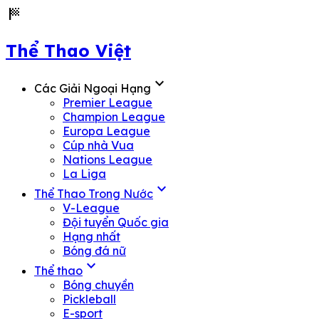
sports_score
Thể Thao Việt
expand_more
Các Giải Ngoại Hạng
Premier League
Champion League
Europa League
Cúp nhà Vua
Nations League
La Liga
expand_more
Thể Thao Trong Nước
V-League
Đội tuyển Quốc gia
Hạng nhất
Bóng đá nữ
expand_more
Thể thao
Bóng chuyền
Pickleball
E-sport