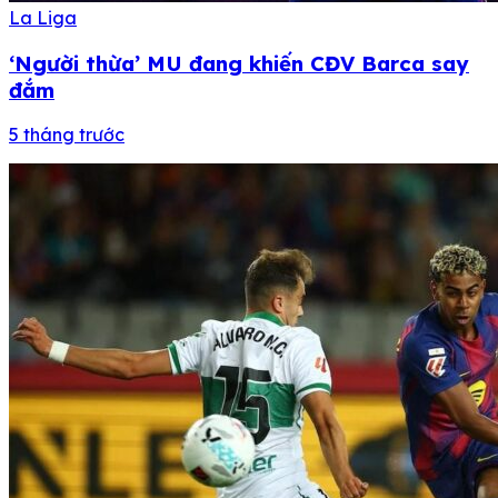
La Liga
‘Người thừa’ MU đang khiến CĐV Barca say
đắm
5 tháng trước