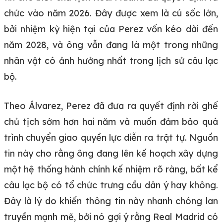
chức vào năm 2026. Đây được xem là cú sốc lớn,
bởi nhiệm kỳ hiện tại của Perez vốn kéo dài đến
năm 2028, và ông vẫn đang là một trong những
nhân vật có ảnh hưởng nhất trong lịch sử câu lạc
bộ.
Theo Álvarez, Perez đã đưa ra quyết định rời ghế
chủ tịch sớm hơn hai năm và muốn đảm bảo quá
trình chuyển giao quyền lực diễn ra trật tự. Nguồn
tin này cho rằng ông đang lên kế hoạch xây dựng
một hệ thống hành chính kế nhiệm rõ ràng, bất kể
câu lạc bộ có tổ chức trưng cầu dân ý hay không.
Đây là lý do khiến thông tin này nhanh chóng lan
truyền mạnh mẽ, bởi nó gợi ý rằng Real Madrid có