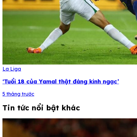
La Liga
‘Tuổi 18 của Yamal thật đáng kinh ngạc’
5 tháng trước
Tin tức nổi bật khác