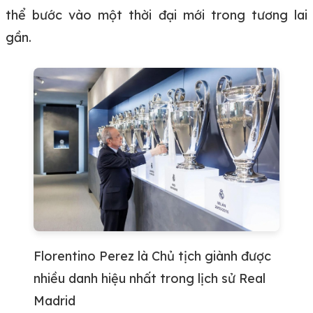
thể bước vào một thời đại mới trong tương lai
gần.
Florentino Perez là Chủ tịch giành được
nhiều danh hiệu nhất trong lịch sử Real
Madrid