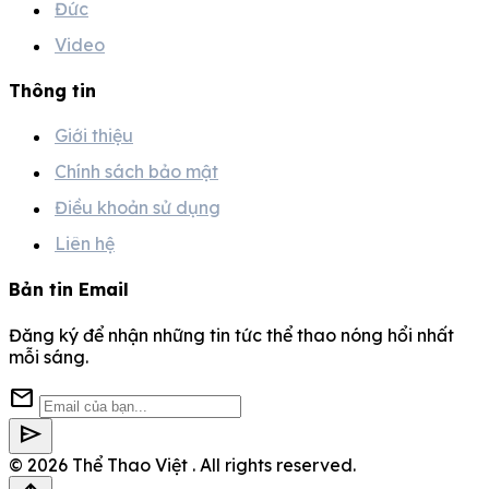
Đức
Video
Thông tin
Giới thiệu
Chính sách bảo mật
Điều khoản sử dụng
Liên hệ
Bản tin Email
Đăng ký để nhận những tin tức thể thao nóng hổi nhất
mỗi sáng.
mail
send
© 2026
Thể Thao Việt
. All rights reserved.