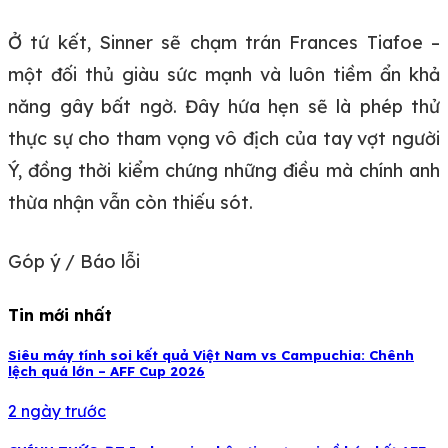
Ở tứ kết, Sinner sẽ chạm trán Frances Tiafoe –
một đối thủ giàu sức mạnh và luôn tiềm ẩn khả
năng gây bất ngờ. Đây hứa hẹn sẽ là phép thử
thực sự cho tham vọng vô địch của tay vợt người
Ý, đồng thời kiểm chứng những điều mà chính anh
thừa nhận vẫn còn thiếu sót.
Góp ý / Báo lỗi
Tin mới nhất
Siêu máy tính soi kết quả Việt Nam vs Campuchia: Chênh
lệch quá lớn – AFF Cup 2026
2 ngày trước