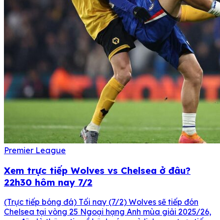
Premier League
Xem trực tiếp Wolves vs Chelsea ở đâu?
22h30 hôm nay 7/2
(Trực tiếp bóng đá) Tối nay (7/2) Wolves sẽ tiếp đón
Chelsea tại vòng 25 Ngoại hạng Anh mùa giải 2025/26,