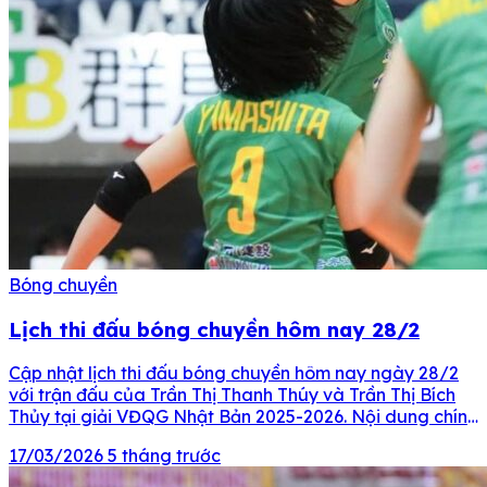
Bóng chuyền
Lịch thi đấu bóng chuyền hôm nay 28/2
Cập nhật lịch thi đấu bóng chuyền hôm nay ngày 28/2
với trận đấu của Trần Thị Thanh Thúy và Trần Thị Bích
Thủy tại giải VĐQG Nhật Bản 2025-2026. Nội dung chính
Lịch thi đấu giải VĐQG Nhật Bản Lịch thi đấu giải VĐQG
17/03/2026
5 tháng trước
nữ Nhật Bản Lịch thi đấu giải VĐQG nữ Thổ […]