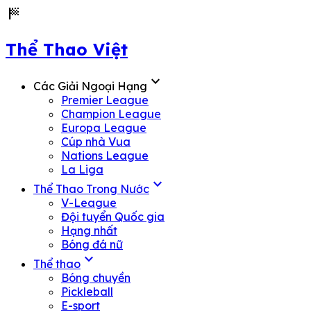
sports_score
Thể Thao Việt
expand_more
Các Giải Ngoại Hạng
Premier League
Champion League
Europa League
Cúp nhà Vua
Nations League
La Liga
expand_more
Thể Thao Trong Nước
V-League
Đội tuyển Quốc gia
Hạng nhất
Bóng đá nữ
expand_more
Thể thao
Bóng chuyền
Pickleball
E-sport