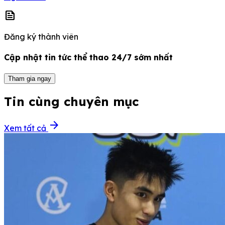
news
Đăng ký thành viên
Cập nhật tin tức thể thao 24/7 sớm nhất
Tham gia ngay
Tin cùng chuyên mục
arrow_forward
Xem tất cả