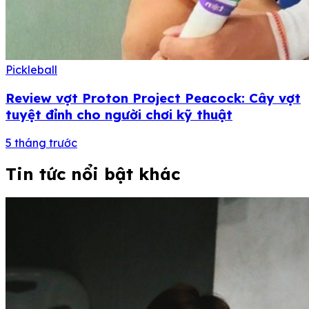
Pickleball
Review vợt Proton Project Peacock: Cây vợt
tuyệt đỉnh cho người chơi kỹ thuật
5 tháng trước
Tin tức nổi bật khác