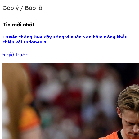
Góp ý / Báo lỗi
Tin mới nhất
Truyền thông ĐNÁ dậy sóng vì Xuân Son hâm nóng khẩu
chiến với Indonesia
5 giờ trước