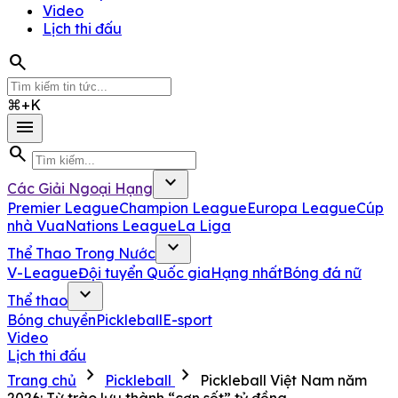
Video
Lịch thi đấu
search
⌘+K
menu
search
expand_more
Các Giải Ngoại Hạng
Premier League
Champion League
Europa League
Cúp
nhà Vua
Nations League
La Liga
expand_more
Thể Thao Trong Nước
V-League
Đội tuyển Quốc gia
Hạng nhất
Bóng đá nữ
expand_more
Thể thao
Bóng chuyền
Pickleball
E-sport
Video
Lịch thi đấu
chevron_right
chevron_right
Trang chủ
Pickleball
Pickleball Việt Nam năm
2026: Từ trào lưu thành “cơn sốt” tỷ đồng