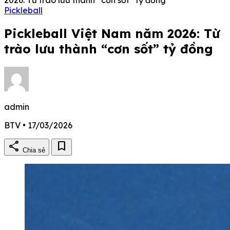
Pickleball
Pickleball Việt Nam năm 2026: Từ
trào lưu thành “cơn sốt” tỷ đồng
admin
BTV • 17/03/2026
share
bookmark
Chia sẻ