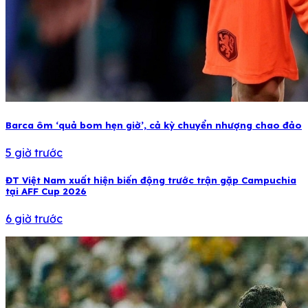
Barca ôm ‘quả bom hẹn giờ’, cả kỳ chuyển nhượng chao đảo
5 giờ trước
ĐT Việt Nam xuất hiện biến động trước trận gặp Campuchia
tại AFF Cup 2026
6 giờ trước