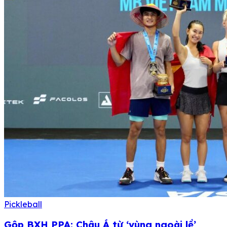
Pickleball
Gộp BXH PPA: Châu Á từ ‘vùng ngoài lề’