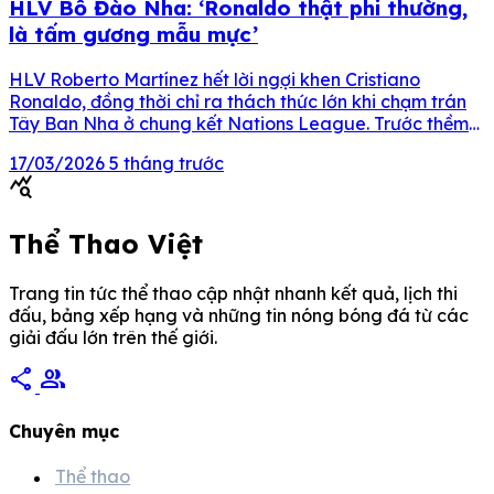
HLV Bồ Đào Nha: ‘Ronaldo thật phi thường,
là tấm gương mẫu mực’
HLV Roberto Martínez hết lời ngợi khen Cristiano
Ronaldo, đồng thời chỉ ra thách thức lớn khi chạm trán
Tây Ban Nha ở chung kết Nations League. Trước thềm
trận chung kết UEFA Nations League gặp Tây Ban Nha,
17/03/2026
5 tháng trước
HLV trưởng tuyển Bồ Đào Nha, ông Roberto Martínez,
query_stats
đã chia sẻ nhiều góc nhìn đáng […]
Thể Thao Việt
Trang tin tức thể thao cập nhật nhanh kết quả, lịch thi
đấu, bảng xếp hạng và những tin nóng bóng đá từ các
giải đấu lớn trên thế giới.
share
group
Chuyên mục
Thể thao