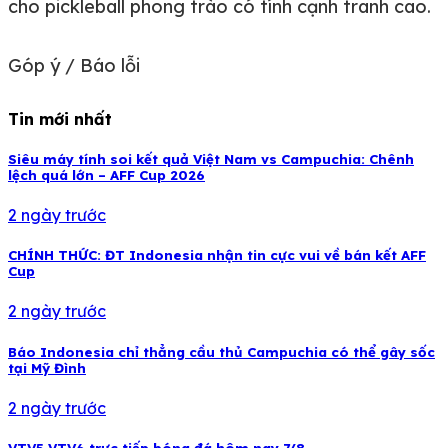
cho pickleball phong trào có tính cạnh tranh cao.
Góp ý / Báo lỗi
Tin mới nhất
Siêu máy tính soi kết quả Việt Nam vs Campuchia: Chênh
lệch quá lớn – AFF Cup 2026
2 ngày trước
CHÍNH THỨC: ĐT Indonesia nhận tin cực vui về bán kết AFF
Cup
2 ngày trước
Báo Indonesia chỉ thẳng cầu thủ Campuchia có thể gây sốc
tại Mỹ Đình
2 ngày trước
VTV5 VTV6 trực tiếp bóng đá hôm nay 7/8