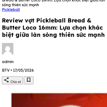
sóng thiên sức mạnh
Pickleball
Review vợt Pickleball Bread &
Butter Loco 16mm: Lựa chọn khác
biệt giữa làn sóng thiên sức mạnh
admin
BTV • 17/03/2026
share
bookmark
Chia sẻ