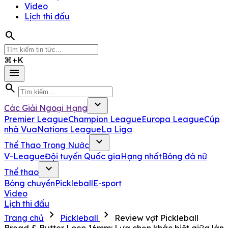
Video
Lịch thi đấu
search
⌘+K
menu
search
expand_more
Các Giải Ngoại Hạng
Premier League
Champion League
Europa League
Cúp
nhà Vua
Nations League
La Liga
expand_more
Thể Thao Trong Nước
V-League
Đội tuyển Quốc gia
Hạng nhất
Bóng đá nữ
expand_more
Thể thao
Bóng chuyền
Pickleball
E-sport
Video
Lịch thi đấu
chevron_right
chevron_right
Trang chủ
Pickleball
Review vợt Pickleball
Bread & Butter Loco 16mm: Lựa chọn khác biệt giữa làn