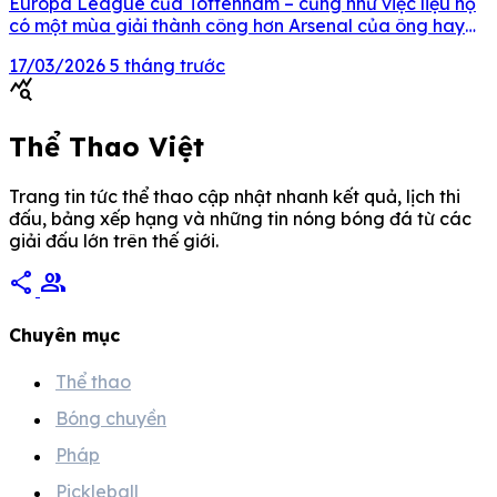
Europa League của Tottenham – cũng như việc liệu họ
có một mùa giải thành công hơn Arsenal của ông hay
không. Spurs đã đánh bại Manchester United với tỷ số 1-
17/03/2026
5 tháng trước
0 trong trận chung kết vào đêm qua để giành danh hiệu
query_stats
[…]
Thể Thao Việt
Trang tin tức thể thao cập nhật nhanh kết quả, lịch thi
đấu, bảng xếp hạng và những tin nóng bóng đá từ các
giải đấu lớn trên thế giới.
share
group
Chuyên mục
Thể thao
Bóng chuyền
Pháp
Pickleball