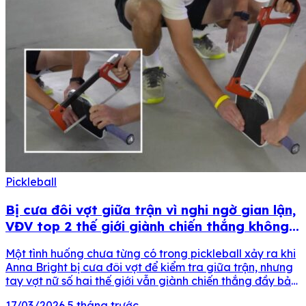
Pickleball
Bị cưa đôi vợt giữa trận vì nghi ngờ gian lận,
VĐV top 2 thế giới giành chiến thắng không
tưởng
Một tình huống chưa từng có trong pickleball xảy ra khi
Anna Bright bị cưa đôi vợt để kiểm tra giữa trận, nhưng
tay vợt nữ số hai thế giới vẫn giành chiến thắng đầy bản
lĩnh. Làng pickleball thế giới đầu tháng 12 tại Miami đã
17/03/2026
5 tháng trước