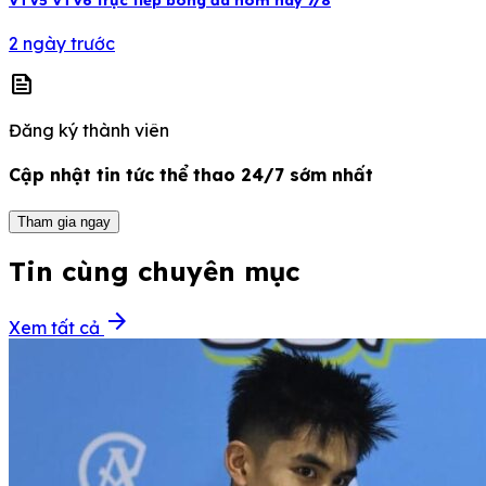
2 ngày trước
news
Đăng ký thành viên
Cập nhật tin tức thể thao 24/7 sớm nhất
Tham gia ngay
Tin cùng chuyên mục
arrow_forward
Xem tất cả