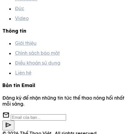
Đức
Video
Thông tin
Giới thiệu
Chính sách bảo mật
Điều khoản sử dụng
Liên hệ
Bản tin Email
Đăng ký để nhận những tin tức thể thao nóng hổi nhất
mỗi sáng.
mail
send
© 2026
Thể Thao Việt
. All rights reserved.