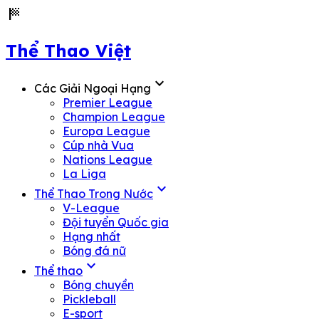
sports_score
Thể Thao Việt
expand_more
Các Giải Ngoại Hạng
Premier League
Champion League
Europa League
Cúp nhà Vua
Nations League
La Liga
expand_more
Thể Thao Trong Nước
V-League
Đội tuyển Quốc gia
Hạng nhất
Bóng đá nữ
expand_more
Thể thao
Bóng chuyền
Pickleball
E-sport