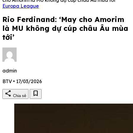
Europa League
Rio Ferdinand: ‘May cho Amorim
là MU không dự cúp châu Âu mùa
tới’
admin
BTV • 17/03/2026
share
bookmark
Chia sẻ