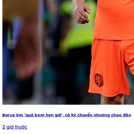
Barca ôm ‘quả bom hẹn giờ’, cả kỳ chuyển nhượng chao đảo
2 giờ trước