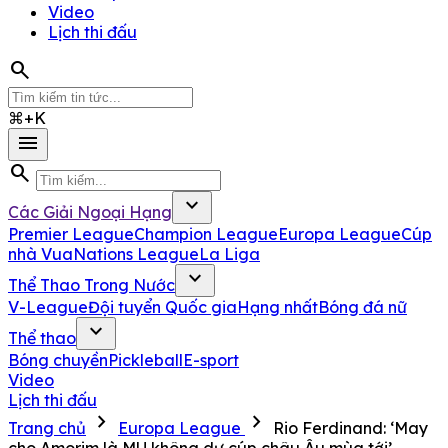
Video
Lịch thi đấu
search
⌘+K
menu
search
expand_more
Các Giải Ngoại Hạng
Premier League
Champion League
Europa League
Cúp
nhà Vua
Nations League
La Liga
expand_more
Thể Thao Trong Nước
V-League
Đội tuyển Quốc gia
Hạng nhất
Bóng đá nữ
expand_more
Thể thao
Bóng chuyền
Pickleball
E-sport
Video
Lịch thi đấu
chevron_right
chevron_right
Trang chủ
Europa League
Rio Ferdinand: ‘May
cho Amorim là MU không dự cúp châu Âu mùa tới’