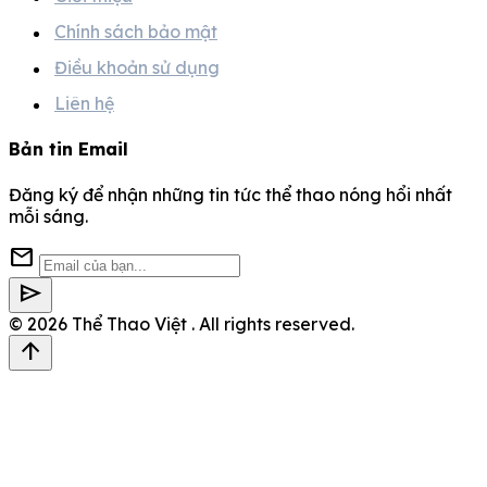
Chính sách bảo mật
Điều khoản sử dụng
Liên hệ
Bản tin Email
Đăng ký để nhận những tin tức thể thao nóng hổi nhất
mỗi sáng.
mail
send
© 2026
Thể Thao Việt
. All rights reserved.
arrow_upward