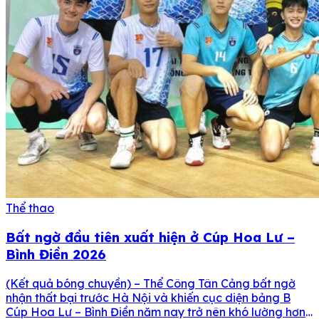
Thể thao
Bất ngờ đầu tiên xuất hiện ở Cúp Hoa Lư –
Bình Điền 2026
(Kết quả bóng chuyền) – Thể Công Tân Cảng bất ngờ
nhận thất bại trước Hà Nội và khiến cục diện bảng B
Cúp Hoa Lư – Bình Điền năm nay trở nên khó lường hơn