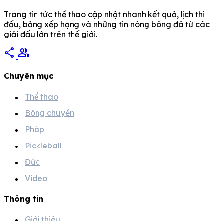
Trang tin tức thể thao cập nhật nhanh kết quả, lịch thi
đấu, bảng xếp hạng và những tin nóng bóng đá từ các
giải đấu lớn trên thế giới.
share
group
Chuyên mục
Thể thao
Bóng chuyền
Pháp
Pickleball
Đức
Video
Thông tin
Giới thiệu