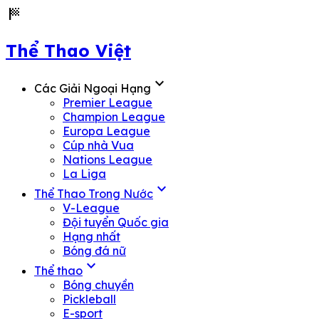
sports_score
Thể Thao Việt
expand_more
Các Giải Ngoại Hạng
Premier League
Champion League
Europa League
Cúp nhà Vua
Nations League
La Liga
expand_more
Thể Thao Trong Nước
V-League
Đội tuyển Quốc gia
Hạng nhất
Bóng đá nữ
expand_more
Thể thao
Bóng chuyền
Pickleball
E-sport