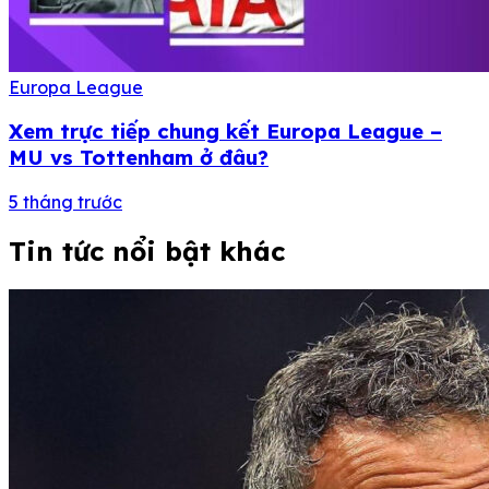
Europa League
Xem trực tiếp chung kết Europa League –
MU vs Tottenham ở đâu?
5 tháng trước
Tin tức nổi bật khác