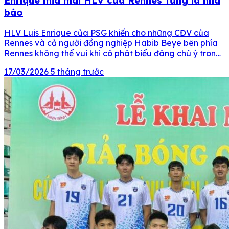
báo
HLV Luis Enrique của PSG khiến cho những CĐV của
Rennes và cả người đồng nghiệp Habib Beye bên phía
Rennes không thể vui khi có phát biểu đáng chú ý trong
buổi họp báo trước trận đấu giữa 2 CLB thuộc khuôn
17/03/2026
5 tháng trước
khổ vòng 25 Ligue 1 2024/25. Theo đó, khi trả lời phỏng
[…]