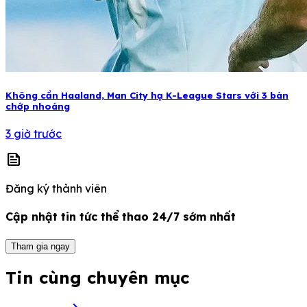
Không cần Haaland, Man City hạ K-League Stars với 3 bàn
chớp nhoáng
3 giờ trước
news
Đăng ký thành viên
Cập nhật tin tức thể thao 24/7 sớm nhất
Tham gia ngay
Tin cùng chuyên mục