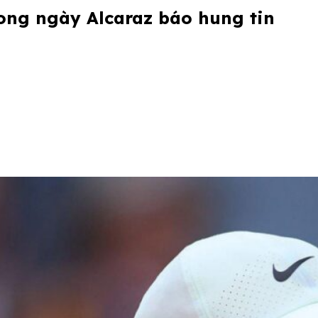
rong ngày Alcaraz báo hung tin