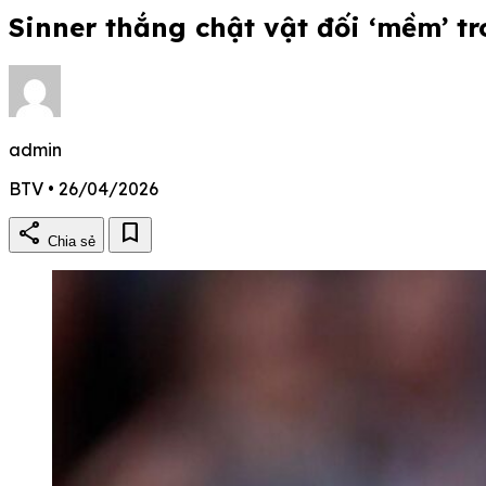
Sinner thắng chật vật đối ‘mềm’ t
admin
BTV • 26/04/2026
share
bookmark
Chia sẻ