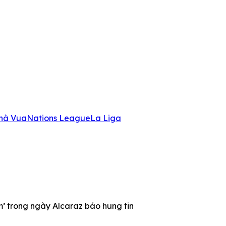
hà Vua
Nations League
La Liga
m’ trong ngày Alcaraz báo hung tin