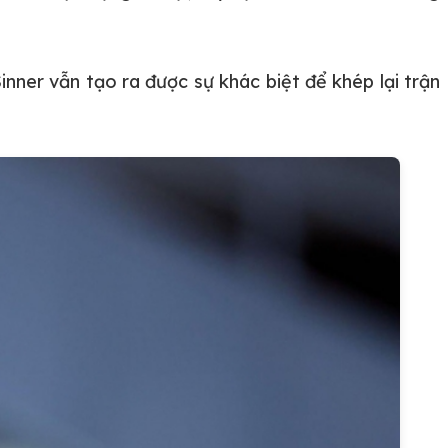
Sinner vẫn tạo ra được sự khác biệt để khép lại trận