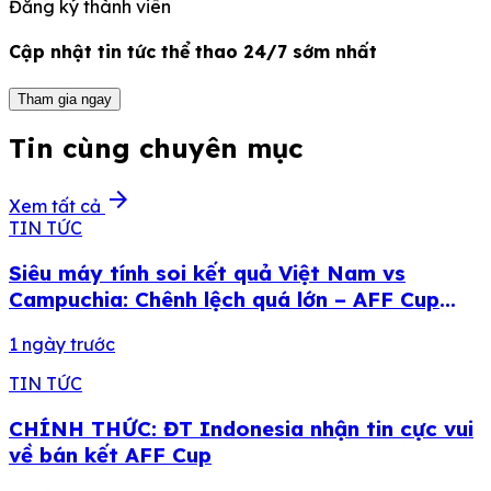
Đăng ký thành viên
Cập nhật tin tức thể thao 24/7 sớm nhất
Tham gia ngay
Tin cùng chuyên mục
arrow_forward
Xem tất cả
TIN TỨC
Siêu máy tính soi kết quả Việt Nam vs
Campuchia: Chênh lệch quá lớn – AFF Cup
2026
1 ngày trước
TIN TỨC
CHÍNH THỨC: ĐT Indonesia nhận tin cực vui
về bán kết AFF Cup