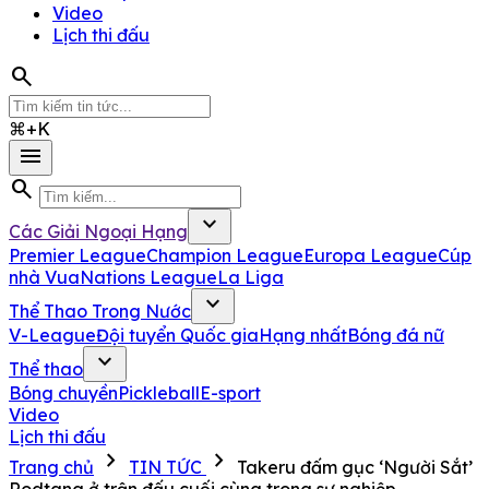
Video
Lịch thi đấu
search
⌘+K
menu
search
expand_more
Các Giải Ngoại Hạng
Premier League
Champion League
Europa League
Cúp
nhà Vua
Nations League
La Liga
expand_more
Thể Thao Trong Nước
V-League
Đội tuyển Quốc gia
Hạng nhất
Bóng đá nữ
expand_more
Thể thao
Bóng chuyền
Pickleball
E-sport
Video
Lịch thi đấu
chevron_right
chevron_right
Trang chủ
TIN TỨC
Takeru đấm gục ‘Người Sắt’
Rodtang ở trận đấu cuối cùng trong sự nghiệp