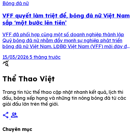
Bóng đá nữ
VFF quyết làm triệt để, bóng đá nữ Việt Nam
sắp ‘một bước lên tiên’
VFF đã phối hợp cùng một số doanh nghiệp thành lập
Quỹ bóng đá nữ nhằm đẩy mạnh sự nghiệp phát triển
bóng đá nữ Việt Nam. LĐBĐ Việt Nam (VFF) mới đây đã
thành lập ra Quỹ dành cho bóng đá nữ để không chỉ
15/03/2026
5 tháng trước
hướng tới World Cup 2023 mà còn phục vụ […]
query_stats
Thể Thao Việt
Trang tin tức thể thao cập nhật nhanh kết quả, lịch thi
đấu, bảng xếp hạng và những tin nóng bóng đá từ các
giải đấu lớn trên thế giới.
share
group
Chuyên mục