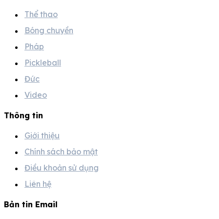
Thể thao
Bóng chuyền
Pháp
Pickleball
Đức
Video
Thông tin
Giới thiệu
Chính sách bảo mật
Điều khoản sử dụng
Liên hệ
Bản tin Email