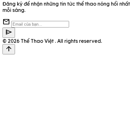
Đăng ký để nhận những tin tức thể thao nóng hổi nhất
mỗi sáng.
mail
send
© 2026
Thể Thao Việt
. All rights reserved.
arrow_upward