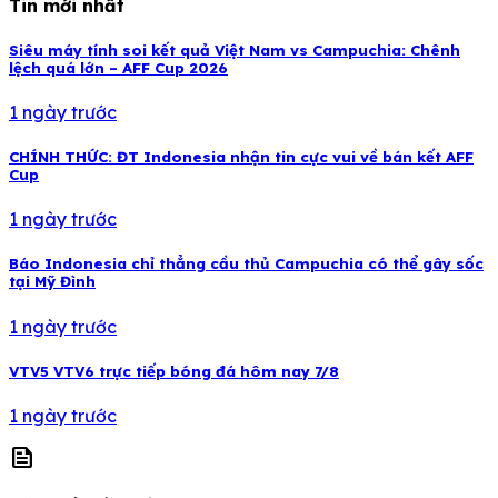
Tin mới nhất
Siêu máy tính soi kết quả Việt Nam vs Campuchia: Chênh
lệch quá lớn – AFF Cup 2026
1 ngày trước
CHÍNH THỨC: ĐT Indonesia nhận tin cực vui về bán kết AFF
Cup
1 ngày trước
Báo Indonesia chỉ thẳng cầu thủ Campuchia có thể gây sốc
tại Mỹ Đình
1 ngày trước
VTV5 VTV6 trực tiếp bóng đá hôm nay 7/8
1 ngày trước
news