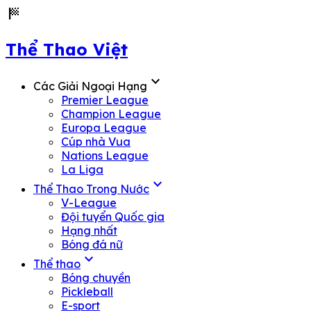
sports_score
Thể Thao Việt
expand_more
Các Giải Ngoại Hạng
Premier League
Champion League
Europa League
Cúp nhà Vua
Nations League
La Liga
expand_more
Thể Thao Trong Nước
V-League
Đội tuyển Quốc gia
Hạng nhất
Bóng đá nữ
expand_more
Thể thao
Bóng chuyền
Pickleball
E-sport