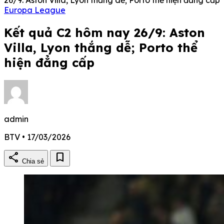
Europa League
Kết quả C2 hôm nay 26/9: Aston
Villa, Lyon thắng dễ; Porto thể
hiện đẳng cấp
admin
BTV • 17/03/2026
share
bookmark
Chia sẻ