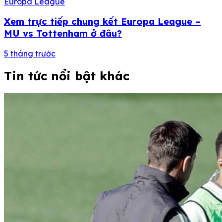
Europa League
Xem trực tiếp chung kết Europa League –
MU vs Tottenham ở đâu?
5 tháng trước
Tin tức nổi bật khác