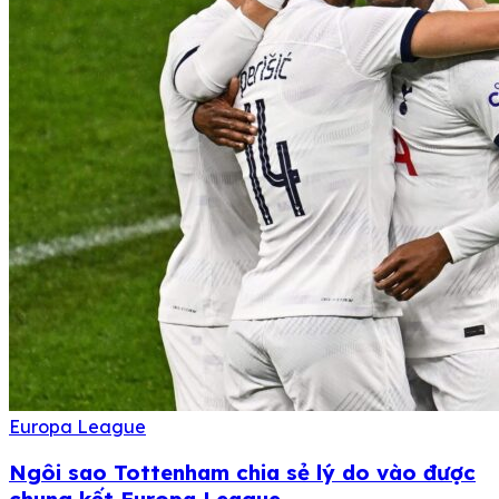
Europa League
Ngôi sao Tottenham chia sẻ lý do vào được
chung kết Europa League