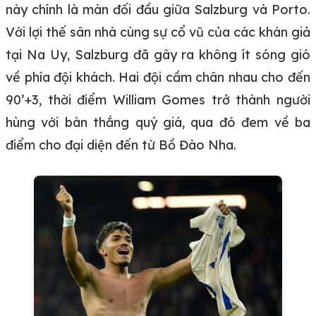
này chính là màn đối đầu giữa Salzburg và Porto.
Với lợi thế sân nhà cùng sự cổ vũ của các khán giả
tại Na Uy, Salzburg đã gây ra không ít sóng gió
về phía đội khách. Hai đội cầm chân nhau cho đến
90’+3, thời điểm William Gomes trở thành người
hùng với bàn thắng quý giá, qua đó đem về ba
điểm cho đại diện đến từ Bồ Đào Nha.