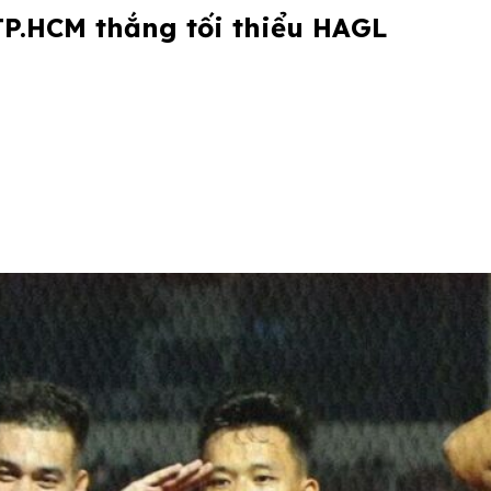
TP.HCM thắng tối thiểu HAGL