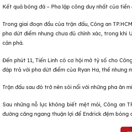
Kết quả bóng đá – Pha lập công duy nhất của tiề
Trong giai đoạn đầu của trận đấu, Công an TP.HCM 
pha dứt điểm nhưng chưa đủ chính xác, trong khi 
cản phá.
Đến phút 11, Tiến Linh có cơ hội mở tỷ số cho Côn
đáp trả với pha dứt điểm của Ryan Ha, thế nhưng 
Trận đấu sau đó trở nên sôi nổi với những pha ăn m
Sau những nỗ lực không biết mệt mỏi, Công an TP
đường căng ngang thuận lợi để Endrick đệm bóng d