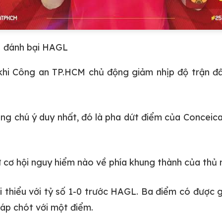
M đánh bại HAGL
 khi Công an TP.HCM chủ động giảm nhịp độ trận đấ
ng chú ý duy nhất, đó là pha dứt điểm của Conceica
ứ cơ hội nguy hiểm nào về phía khung thành của thủ
 thiểu với tỷ số 1-0 trước HAGL. Ba điểm có được g
 áp chót với một điểm.