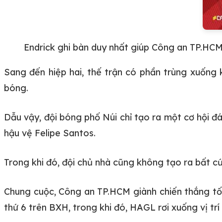
Endrick ghi bàn duy nhất giúp Công an TP.HC
Sang đến hiệp hai, thế trận có phần trùng xuống
bóng.
Dẫu vậy, đội bóng phố Núi chỉ tạo ra một cơ hội đá
hậu vệ Felipe Santos.
Trong khi đó, đội chủ nhà cũng không tạo ra bất c
Chung cuộc, Công an TP.HCM giành chiến thắng tối
thứ 6 trên BXH, trong khi đó, HAGL rơi xuống vị trí