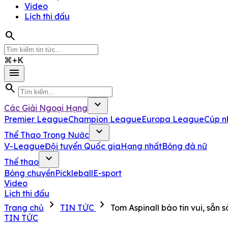
Video
Lịch thi đấu
search
⌘+K
menu
search
expand_more
Các Giải Ngoại Hạng
Premier League
Champion League
Europa League
Cúp n
expand_more
Thể Thao Trong Nước
V-League
Đội tuyển Quốc gia
Hạng nhất
Bóng đá nữ
expand_more
Thể thao
Bóng chuyền
Pickleball
E-sport
Video
Lịch thi đấu
chevron_right
chevron_right
Trang chủ
TIN TỨC
Tom Aspinall báo tin vui, sẵn
TIN TỨC