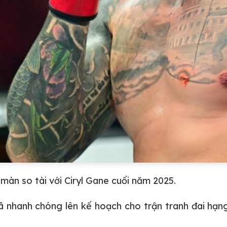
màn so tài với Ciryl Gane cuối năm 2025.
đã nhanh chóng lên kế hoạch cho trận tranh đai hạ