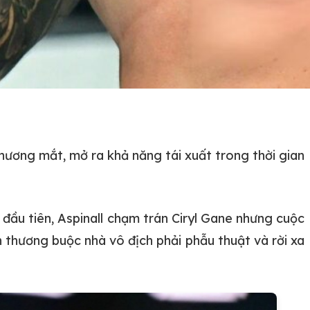
hương mắt, mở ra khả năng tái xuất trong thời gian
 đầu tiên, Aspinall chạm trán Ciryl Gane nhưng cuộc
n thương buộc nhà vô địch phải phẫu thuật và rời xa