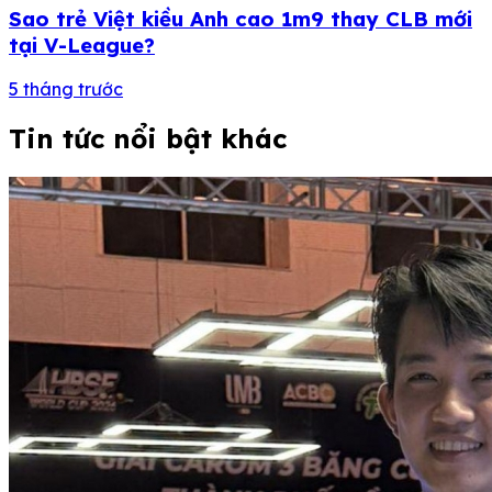
Sao trẻ Việt kiều Anh cao 1m9 thay CLB mới
tại V-League?
5 tháng trước
Tin tức nổi bật khác