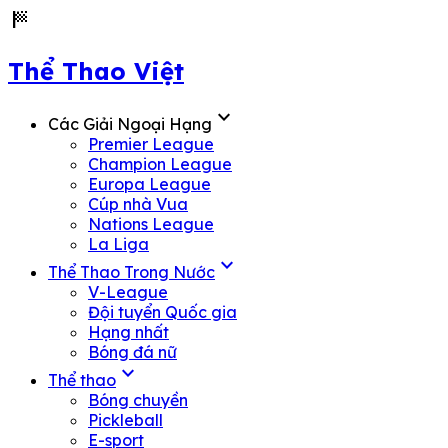
sports_score
Thể Thao Việt
expand_more
Các Giải Ngoại Hạng
Premier League
Champion League
Europa League
Cúp nhà Vua
Nations League
La Liga
expand_more
Thể Thao Trong Nước
V-League
Đội tuyển Quốc gia
Hạng nhất
Bóng đá nữ
expand_more
Thể thao
Bóng chuyền
Pickleball
E-sport