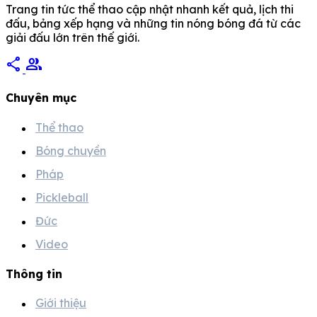
Trang tin tức thể thao cập nhật nhanh kết quả, lịch thi
đấu, bảng xếp hạng và những tin nóng bóng đá từ các
giải đấu lớn trên thế giới.
share
group
Chuyên mục
Thể thao
Bóng chuyền
Pháp
Pickleball
Đức
Video
Thông tin
Giới thiệu