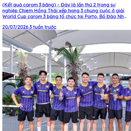
(Kết quả carom 3 băng) – Đây là lần thứ 2 trong sự
nghiệp Chiêm Hồng Thái xếp hạng 3 chung cuộc ở giải
World Cup carom 3 băng tổ chức tại Porto, Bồ Đào Nha.
Nội dung chính Carom 3 băng Chiêm Hồng Thái vs Heo
20/07/2026
3 tuần trước
Jung-han diễn ra lúc mấy giờ? Phong độ […]