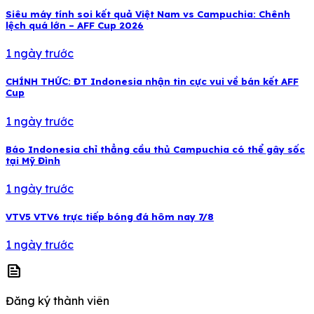
Siêu máy tính soi kết quả Việt Nam vs Campuchia: Chênh
lệch quá lớn – AFF Cup 2026
1 ngày trước
CHÍNH THỨC: ĐT Indonesia nhận tin cực vui về bán kết AFF
Cup
1 ngày trước
Báo Indonesia chỉ thẳng cầu thủ Campuchia có thể gây sốc
tại Mỹ Đình
1 ngày trước
VTV5 VTV6 trực tiếp bóng đá hôm nay 7/8
1 ngày trước
news
Đăng ký thành viên