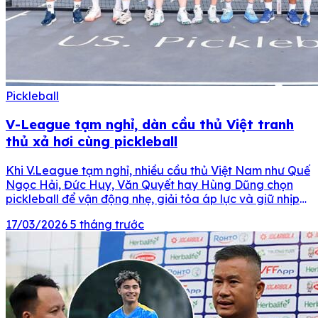
Pickleball
V-League tạm nghỉ, dàn cầu thủ Việt tranh
thủ xả hơi cùng pickleball
Khi V.League tạm nghỉ, nhiều cầu thủ Việt Nam như Quế
Ngọc Hải, Đức Huy, Văn Quyết hay Hùng Dũng chọn
pickleball để vận động nhẹ, giải tỏa áp lực và giữ nhịp
thể thao. Trong khoảng hai năm trở lại đây, pickleball
17/03/2026
5 tháng trước
nổi lên như một môn thể thao mới mẻ nhưng nhanh
chóng […]