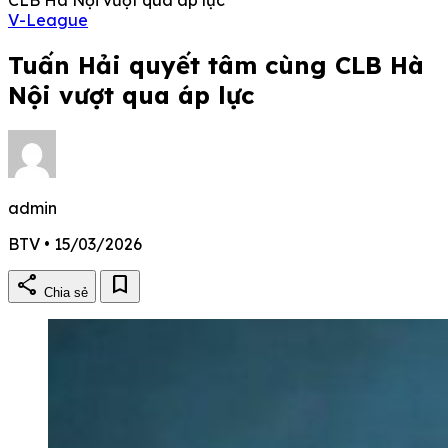
V-League
Tuấn Hải quyết tâm cùng CLB Hà
Nội vượt qua áp lực
admin
BTV • 15/03/2026
share
bookmark
Chia sẻ