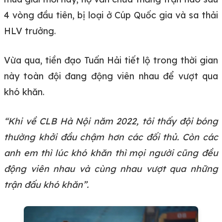
4 vòng đầu tiên, bị loại ở Cúp Quốc gia và sa thải
HLV trưởng.
Vừa qua, tiền đạo Tuấn Hải tiết lộ trong thời gian
này toàn đội đang động viên nhau để vượt qua
khó khăn.
“Khi về CLB Hà Nội năm 2022, tôi thấy đội bóng
thường khởi đầu chậm hơn các đối thủ. Còn các
anh em thì lúc khó khăn thì mọi người cũng đều
động viên nhau và cùng nhau vượt qua những
trận đấu khó khăn”.