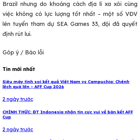
Brazil nhưng do khoảng cách địa lí xa xôi cùng
việc không có lực lượng tốt nhất – một số VĐV
lên tuyển tham dự SEA Games 33, đội đã quyết
định rút lui.
Góp ý / Báo lỗi
Tin mới nhất
Siêu máy tính soi kết quả Việt Nam vs Campuchia: Chênh
lệch quá lớn – AFF Cup 2026
2 ngày trước
CHÍNH THỨC: ĐT Indonesia nhận tin cực vui về bán kết AFF
Cup
2 ngày trước