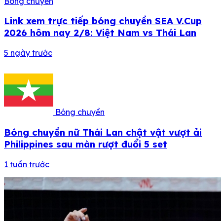
Bóng chuyền
Link xem trực tiếp bóng chuyền SEA V.Cup
2026 hôm nay 2/8: Việt Nam vs Thái Lan
5 ngày trước
Bóng chuyền
Bóng chuyền nữ Thái Lan chật vật vượt ải
Philippines sau màn rượt đuổi 5 set
1 tuần trước