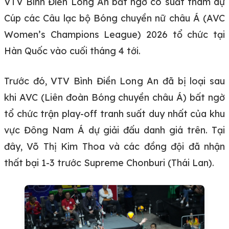
VTV Bình Điền Long An bất ngờ có suất tham dự
Cúp các Câu lạc bộ Bóng chuyền nữ châu Á (AVC
Women’s Champions League) 2026 tổ chức tại
Hàn Quốc vào cuối tháng 4 tới.
Trước đó, VTV Bình Điền Long An đã bị loại sau
khi AVC (Liên đoàn Bóng chuyền châu Á) bất ngờ
tổ chức trận play-off tranh suất duy nhất của khu
vực Đông Nam Á dự giải đấu danh giá trên. Tại
đây, Võ Thị Kim Thoa và các đồng đội đã nhận
thất bại 1-3 trước Supreme Chonburi (Thái Lan).