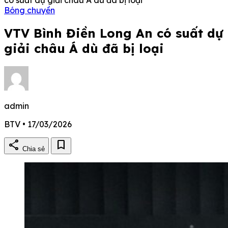
Bóng chuyền
VTV Bình Điền Long An có suất dự
giải châu Á dù đã bị loại
admin
BTV • 17/03/2026
share
bookmark
Chia sẻ