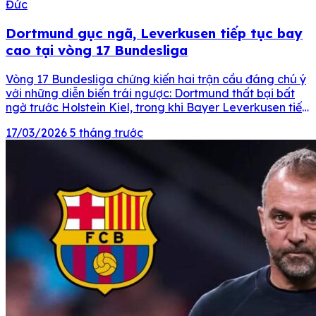
Đức
Dortmund gục ngã, Leverkusen tiếp tục bay
cao tại vòng 17 Bundesliga
Vòng 17 Bundesliga chứng kiến hai trận cầu đáng chú ý
với những diễn biến trái ngược: Dortmund thất bại bất
ngờ trước Holstein Kiel, trong khi Bayer Leverkusen tiếp
tục chuỗi phong độ ấn tượng với chiến thắng trước
17/03/2026
5 tháng trước
Mainz 05. Rạng sáng ngày 15/1 (theo giờ Việt Nam),
Holstein Kiel tạo nên cơn […]