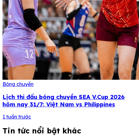
Bóng chuyền
Lịch thi đấu bóng chuyền SEA V.Cup 2026
hôm nay 31/7: Việt Nam vs Philippines
1 tuần trước
Tin tức nổi bật khác