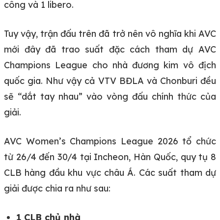
công và 1 libero.
Tuy vậy, trận đấu trên đã trở nên vô nghĩa khi AVC
mới đây đã trao suất đặc cách tham dự AVC
Champions League cho nhà đương kim vô địch
quốc gia. Như vậy cả VTV BĐLA và Chonburi đều
sẽ “dắt tay nhau” vào vòng đấu chính thức của
giải.
AVC Women’s Champions League 2026 tổ chức
từ 26/4 đến 30/4 tại Incheon, Hàn Quốc, quy tụ 8
CLB hàng đầu khu vực châu Á. Các suất tham dự
giải được chia ra như sau:
1 CLB chủ nhà