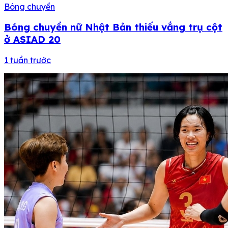
Bóng chuyền
Bóng chuyền nữ Nhật Bản thiếu vắng trụ cột
ở ASIAD 20
1 tuần trước