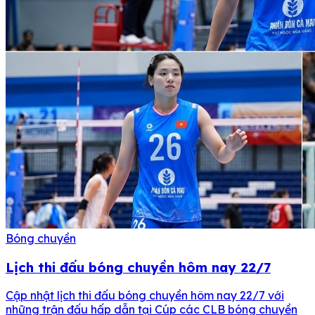
Bóng chuyền
Lịch thi đấu bóng chuyền hôm nay 22/7
Cập nhật lịch thi đấu bóng chuyền hôm nay 22/7 với
những trận đấu hấp dẫn tại Cúp các CLB bóng chuyền