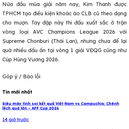
Nửa đầu mùa giải năm nay, Kim Thanh được
TPHCM tạo điều kiện khoác áo CLB cũ theo dạng
cho mượn. Tay đập này thi đấu xuất sắc ở trận
vòng loại AVC Champions League 2026 với
Supreme Chonburi (Thái Lan), nhưng chưa để lại
quá nhiều dấu ấn tại vòng 1 giải VĐQG cũng như
Cúp Hùng Vương 2026.
Góp ý / Báo lỗi
Tin mới nhất
Siêu máy tính soi kết quả Việt Nam vs Campuchia: Chênh
lệch quá lớn – AFF Cup 2026
14 giờ trước