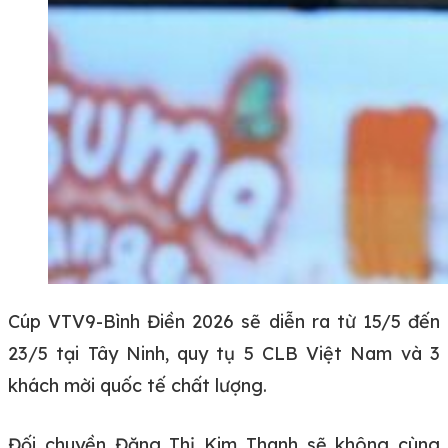
Cúp VTV9-Bình Điền 2026 sẽ diễn ra từ 15/5 đến
23/5 tại Tây Ninh, quy tụ 5 CLB Việt Nam và 3
khách mời quốc tế chất lượng.
Đối chuyền Đặng Thị Kim Thanh sẽ không cùng