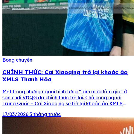
Bóng chuyền
CHÍNH THỨC: Cai Xiaoqing trở lại khoác áo
XMLS Thanh Hóa
Một trong những ngoại binh từng “làm mưa làm gió” ở
sân chơi VĐQG đã chính thức trở lại. Chủ công người
Trung Quốc – Cai Xiaoqing sẽ trở lại khoác áo XMLS
Thanh Hóa, tranh tài ở giai đoạn 1 giải bóng chuyền nữ
17/03/2026
5 tháng trước
VĐQG 2026 tổ chức tại Đông Anh, Hà Nội vào […]