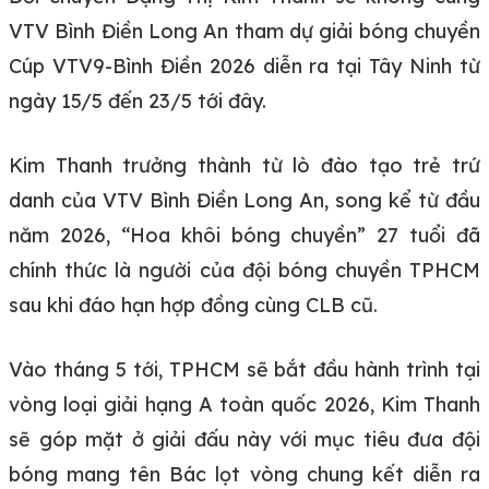
VTV Bình Điền Long An tham dự giải bóng chuyền
Cúp VTV9-Bình Điền 2026 diễn ra tại Tây Ninh từ
ngày 15/5 đến 23/5 tới đây.
Kim Thanh trưởng thành từ lò đào tạo trẻ trứ
danh của VTV Bình Điền Long An, song kể từ đầu
năm 2026, “Hoa khôi bóng chuyền” 27 tuổi đã
chính thức là người của đội bóng chuyền TPHCM
sau khi đáo hạn hợp đồng cùng CLB cũ.
Vào tháng 5 tới, TPHCM sẽ bắt đầu hành trình tại
vòng loại giải hạng A toàn quốc 2026, Kim Thanh
sẽ góp mặt ở giải đấu này với mục tiêu đưa đội
bóng mang tên Bác lọt vòng chung kết diễn ra