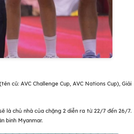
tên cũ: AVC Challenge Cup, AVC Nations Cup), Giải
sẽ là chủ nhà của chặng 2 diễn ra từ 22/7 đến 26/7.
tân binh Myanmar.