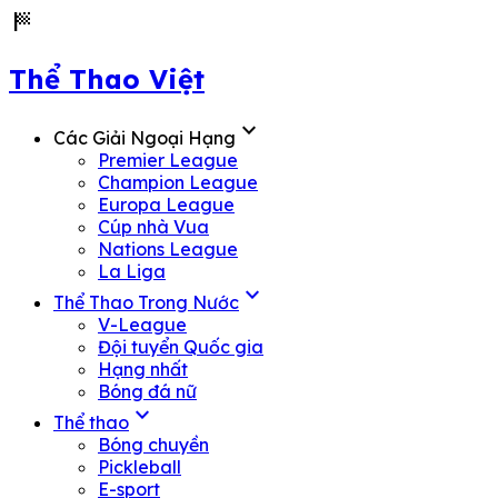
sports_score
Thể Thao Việt
expand_more
Các Giải Ngoại Hạng
Premier League
Champion League
Europa League
Cúp nhà Vua
Nations League
La Liga
expand_more
Thể Thao Trong Nước
V-League
Đội tuyển Quốc gia
Hạng nhất
Bóng đá nữ
expand_more
Thể thao
Bóng chuyền
Pickleball
E-sport