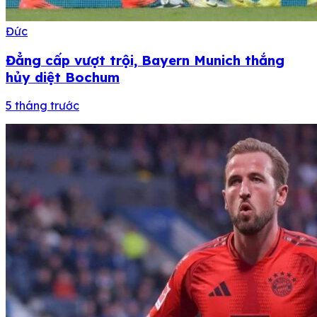
Đức
Đẳng cấp vượt trội, Bayern Munich thắng
hủy diệt Bochum
5 tháng trước