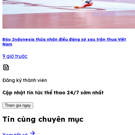
Báo Indonesia thừa nhận điều đáng sợ sau trận thua Việt
Nam
9 giờ trước
news
Đăng ký thành viên
Cập nhật tin tức thể thao 24/7 sớm nhất
Tham gia ngay
Tin cùng chuyên mục
arrow_forward