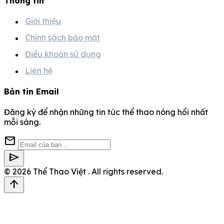
Thông tin
Giới thiệu
Chính sách bảo mật
Điều khoản sử dụng
Liên hệ
Bản tin Email
Đăng ký để nhận những tin tức thể thao nóng hổi nhất
mỗi sáng.
mail
send
© 2026
Thể Thao Việt
. All rights reserved.
arrow_upward