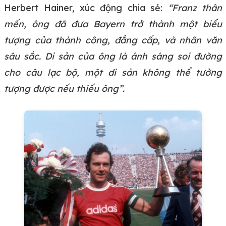
Herbert Hainer, xúc động chia sẻ:
“Franz thân
mến, ông đã đưa Bayern trở thành một biểu
tượng của thành công, đẳng cấp, và nhân văn
sâu sắc. Di sản của ông là ánh sáng soi đường
cho câu lạc bộ, một di sản không thể tưởng
tượng được nếu thiếu ông”.