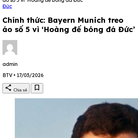
Đức
Chính thức: Bayern Munich treo
áo số 5 vì ‘Hoàng đế bóng đá Đức’
admin
BTV • 17/03/2026
share
bookmark
Chia sẻ