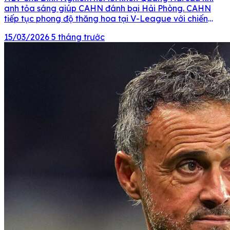
anh tỏa sáng giúp CAHN đánh bại Hải Phòng. CAHN
tiếp tục phong độ thăng hoa tại V-League với chiến
thắng thứ 3 liên tiếp, thầy trò HLV Mano Polking trình
15/03/2026
5 tháng trước
diễn lối chơi tấn công áp đặt trước Hải Phòng và giành
thắng […]