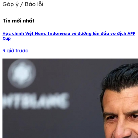
Góp ý / Báo lỗi
Tin mới nhất
Học chính Việt Nam, Indonesia vẽ đường lần đầu vô địch AFF
Cup
9 giờ trước