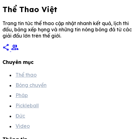
Thể Thao Việt
Trang tin tức thể thao cập nhật nhanh kết quả, lịch thi
đấu, bảng xếp hạng và những tin nóng bóng đá từ các
giải đấu lớn trên thế giới.
share
group
Chuyên mục
Thể thao
Bóng chuyền
Pháp
Pickleball
Đức
Video