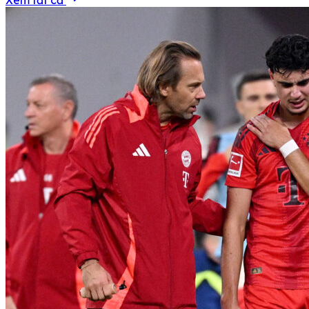
Xem tất cả