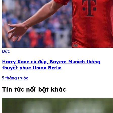
Đức
Harry Kane cú đúp, Bayern Munich thắng
thuyết phục Union Berlin
5 tháng trước
Tin tức nổi bật khác