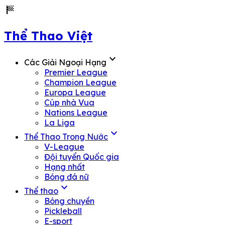
sports_score
Thể Thao Việt
expand_more
Các Giải Ngoại Hạng
Premier League
Champion League
Europa League
Cúp nhà Vua
Nations League
La Liga
expand_more
Thể Thao Trong Nước
V-League
Đội tuyển Quốc gia
Hạng nhất
Bóng đá nữ
expand_more
Thể thao
Bóng chuyền
Pickleball
E-sport