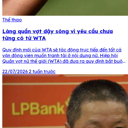
Thể thao
Làng quần vợt dậy sóng vì yêu cầu chưa
từng có từ WTA
Quy định mới của WTA sẽ tác động trực tiếp đến tất cả
vận động viên muốn tranh tài ở nội dung nữ. Hiệp hội
Quần vợt nữ thế giới (WTA) đã đưa ra quy định bắt buộc
các tay vợt phải hoàn thành một lần xét nghiệm gene
22/07/2026
2 tuần trước
SRY để xác định tư cách […]