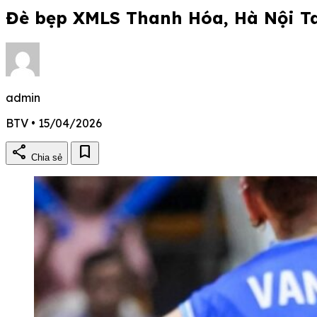
Đè bẹp XMLS Thanh Hóa, Hà Nội Ta
admin
BTV • 15/04/2026
share
bookmark
Chia sẻ