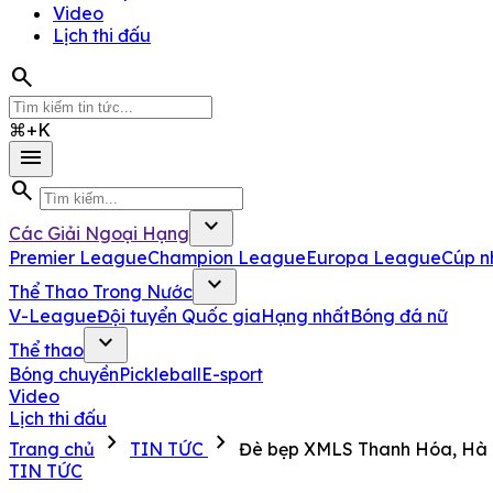
Video
Lịch thi đấu
search
⌘+K
menu
search
expand_more
Các Giải Ngoại Hạng
Premier League
Champion League
Europa League
Cúp n
expand_more
Thể Thao Trong Nước
V-League
Đội tuyển Quốc gia
Hạng nhất
Bóng đá nữ
expand_more
Thể thao
Bóng chuyền
Pickleball
E-sport
Video
Lịch thi đấu
chevron_right
chevron_right
Trang chủ
TIN TỨC
Đè bẹp XMLS Thanh Hóa, Hà 
TIN TỨC