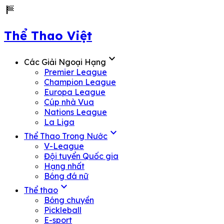
sports_score
Thể Thao Việt
expand_more
Các Giải Ngoại Hạng
Premier League
Champion League
Europa League
Cúp nhà Vua
Nations League
La Liga
expand_more
Thể Thao Trong Nước
V-League
Đội tuyển Quốc gia
Hạng nhất
Bóng đá nữ
expand_more
Thể thao
Bóng chuyền
Pickleball
E-sport