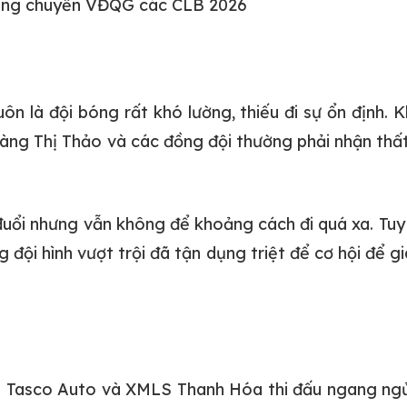
óng chuyền VĐQG các CLB 2026
 là đội bóng rất khó lường, thiếu đi sự ổn định. 
g Thị Thảo và các đồng đội thường phải nhận thất b
ổi nhưng vẫn không để khoảng cách đi quá xa. Tuy v
 đội hình vượt trội đã tận dụng triệt để cơ hội để 
ội Tasco Auto và XMLS Thanh Hóa thi đấu ngang ngử