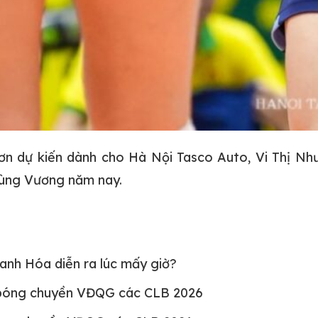
n dự kiến dành cho Hà Nội Tasco Auto, Vi Thị Như 
Hùng Vương năm nay.
nh Hóa diễn ra lúc mấy giờ?
 bóng chuyền VĐQG các CLB 2026