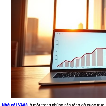
Nhà cái VA88
là một trong những nền tảng cá cược trực