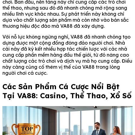
chơi. Ban đầu, nền tảng này chỉ cung cấp các trò chơi
thể thao, nhưng sau đó đã nhanh chóng mở rộng sang
nhiều lĩnh vực khác nhau. Sự phát triển này không chỉ
dựa vào chất lượng sản phẩm mà còn nhờ vào bản sắc
thương hiệu độc đáo mà VA88 đã xây dựng.
Với nỗ lực không ngừng nghỉ, VA88 đã nhanh chóng tạo
dựng được một cộng đồng đông đảo người chơi. Nhà
cái này đã ký kết nhiều hợp tác chiến lược với các nhà
cung cấp phần mềm hàng đầu thế giới, từ đó nâng cao
chất lượng các trò chơi và dịch vụ mà họ cung cấp. Điều
này càng củng cố thêm vị thế của VA88 trong lòng
người chơi cá cược.
Các Sản Phẩm Cá Cược Nổi Bật
Tại VA88: Casino, Thể Thao, Xổ Số