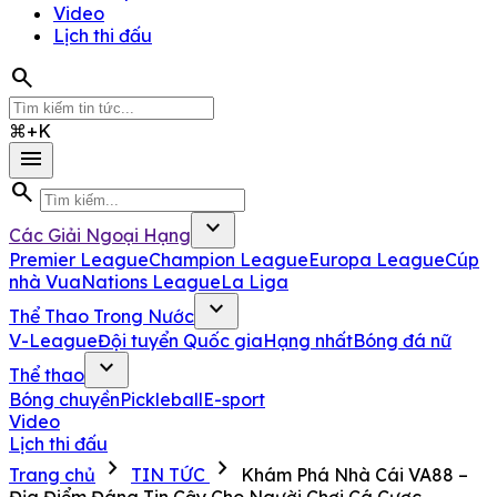
Video
Lịch thi đấu
search
⌘+K
menu
search
expand_more
Các Giải Ngoại Hạng
Premier League
Champion League
Europa League
Cúp
nhà Vua
Nations League
La Liga
expand_more
Thể Thao Trong Nước
V-League
Đội tuyển Quốc gia
Hạng nhất
Bóng đá nữ
expand_more
Thể thao
Bóng chuyền
Pickleball
E-sport
Video
Lịch thi đấu
chevron_right
chevron_right
Trang chủ
TIN TỨC
Khám Phá Nhà Cái VA88 –
Địa Điểm Đáng Tin Cậy Cho Người Chơi Cá Cược