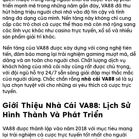
triển mạnh mẽ trong những năm gần đây, VA88 đã thu
hút hàng triệu người chơi nhờ vào độ tin cậy và tính
năng đa dạng của mình. Nền tảng này không chỉ cung
cấp các trò chơi cá cược thể thao mà còn mở rộng sang
các lĩnh vực khác như casino trực tuyến, xổ số và nhiều
sản phẩm giải trí khác.
Nền tảng của VA88 được xây dựng với công nghệ tiên
tiến, đảm bảo mang lại trải nghiệm gaming mượt mà, dễ
dàng và an toàn cho người chơi. Chất lượng dịch vụ
khách hàng của nhà cái này cũng rất được chú trọng,
với đội ngũ hỗ trợ 24/7 sẵn sàng giải đáp mọi thắc mắc
của người dùng. Chắc chắn rằng
nhà cái VA88
sẽ là sự
lựa chọn tuyệt vời cho những ai yêu thích cá cược trực
tuyến.
Giới Thiệu Nhà Cái VA88: Lịch Sử
Hình Thành Và Phát Triển
VA88 được thành lập vào năm 2018 với mục tiêu mang
lại trải nghiệm cá cược trực tuyến tốt nhất cho người