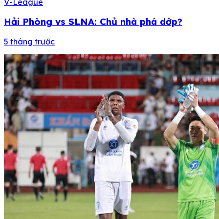
V-League
Hải Phòng vs SLNA: Chủ nhà phá dớp?
5 tháng trước