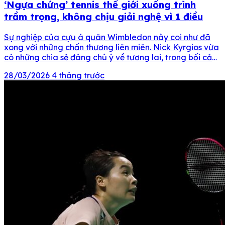
‘Ngựa chứng’ tennis thế giới xuống trình
trầm trọng, không chịu giải nghệ vì 1 điều
Sự nghiệp của cựu á quân Wimbledon này coi như đã
xong với những chấn thương liên miên. Nick Kyrgios vừa
có những chia sẻ đáng chú ý về tương lai, trong bối cảnh
anh gần như vắng bóng trên các sân đấu đỉnh cao kể từ
28/03/2026
4 tháng trước
năm 2022 – thời điểm lọt vào chung […]