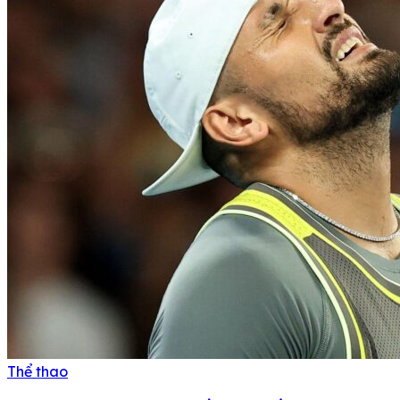
Thể thao