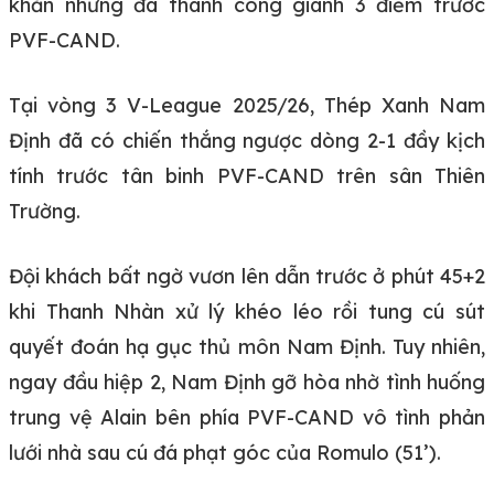
khăn nhưng đã thành công giành 3 điểm trước
PVF-CAND.
Tại vòng 3 V-League 2025/26, Thép Xanh Nam
Định đã có chiến thắng ngược dòng 2-1 đầy kịch
tính trước tân binh PVF-CAND trên sân Thiên
Trường.
Đội khách bất ngờ vươn lên dẫn trước ở phút 45+2
khi Thanh Nhàn xử lý khéo léo rồi tung cú sút
quyết đoán hạ gục thủ môn Nam Định. Tuy nhiên,
ngay đầu hiệp 2, Nam Định gỡ hòa nhờ tình huống
trung vệ Alain bên phía PVF-CAND vô tình phản
lưới nhà sau cú đá phạt góc của Romulo (51’).