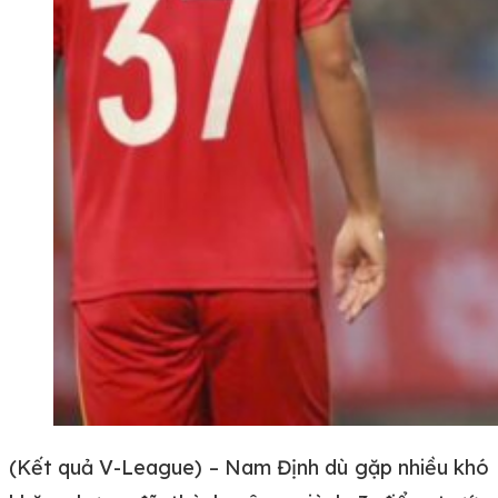
(Kết quả V-League) – Nam Định dù gặp nhiều khó