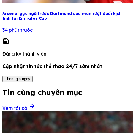
Arsenal gục ngã trước Dortmund sau màn rượt đuổi kịch
tính tại Emirates Cup
34 phút trước
news
Đăng ký thành viên
Cập nhật tin tức thể thao 24/7 sớm nhất
Tham gia ngay
Tin cùng chuyên mục
arrow_forward
Xem tất cả