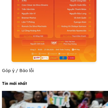
Góp ý / Báo lỗi
Tin mới nhất