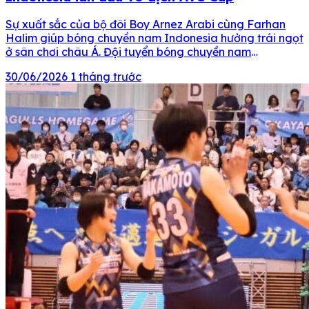
Sự xuất sắc của bộ đôi Boy Arnez Arabi cùng Farhan
Halim giúp bóng chuyền nam Indonesia hưởng trái ngọt
ở sân chơi châu Á. Đội tuyển bóng chuyền nam
Indonesia đã tạo nên cột mốc lịch sử khi lần đầu tiên
30/06/2026
1 tháng trước
đăng quang AVC Cup sau chiến thắng 3-0 (34-32; 25-16;
25-23) trước Hàn […]