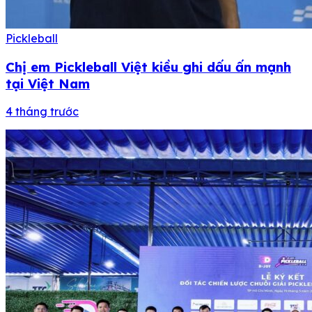
Pickleball
Chị em Pickleball Việt kiều ghi dấu ấn mạnh
tại Việt Nam
4 tháng trước