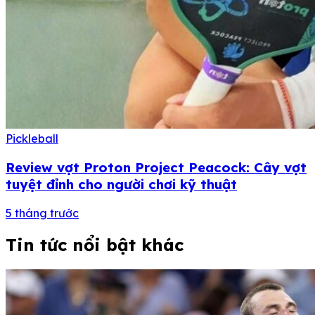
Pickleball
Review vợt Proton Project Peacock: Cây vợt
tuyệt đỉnh cho người chơi kỹ thuật
5 tháng trước
Tin tức nổi bật khác