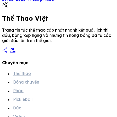
diễn ra lúc mấy giờ? Phong độ Okayama Seagulls (5
query_stats
trận gần nhất) Phong độ Hisamitsu Springs […]
Thể Thao Việt
Trang tin tức thể thao cập nhật nhanh kết quả, lịch thi
đấu, bảng xếp hạng và những tin nóng bóng đá từ các
giải đấu lớn trên thế giới.
share
group
Chuyên mục
Thể thao
Bóng chuyền
Pháp
Pickleball
Đức
Video