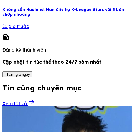
Không cần Haaland, Man City hạ K-League Stars với 3 bàn
chớp nhoáng
11 giờ trước
news
Đăng ký thành viên
Cập nhật tin tức thể thao 24/7 sớm nhất
Tham gia ngay
Tin cùng chuyên mục
arrow_forward
Xem tất cả