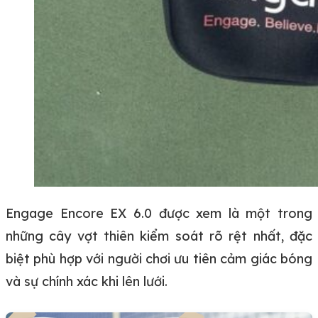
Engage Encore EX 6.0 được xem là một trong
những cây vợt thiên kiểm soát rõ rệt nhất, đặc
biệt phù hợp với người chơi ưu tiên cảm giác bóng
và sự chính xác khi lên lưới.