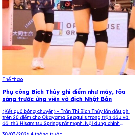
Thể thao
Phụ công Bích Thủy ghi điểm như máy, tỏa
sáng trước ứng viên vô địch Nhật Bản
(Kết quả bóng chuyền) – Trần Thị Bích Thủy lần đầu ghi
trên 20 điểm cho Okayama Seagulls trong trận đấu với
đối thủ Hisamitsu Springs rất mạnh. Nội dung chính
Bóng chuyền Okayama Seagulls vs Hisamitsu Springs
30/03/2026
4 tháng trước